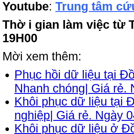
Youtube
:
Trung tâm cứu
Thờ i gian làm việc từ 
19H00
Mời xem thêm:
Phục hồi dữ liệu tại Đ
Nhanh chóng| Giá rẻ. 
Khôi phục dữ liệu tại
nghiệp| Giá rẻ. Ngày 0
Khôi phục dữ liệu ở Đ