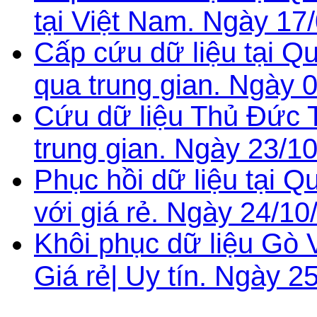
tại Việt Nam. Ngày 17
Cấp cứu dữ liệu tại 
qua trung gian. Ngày 
Cứu dữ liệu Thủ Đức 
trung gian. Ngày 23/1
Phục hồi dữ liệu tại 
với giá rẻ. Ngày 24/10
Khôi phục dữ liệu Gò
Giá rẻ| Uy tín. Ngày 2