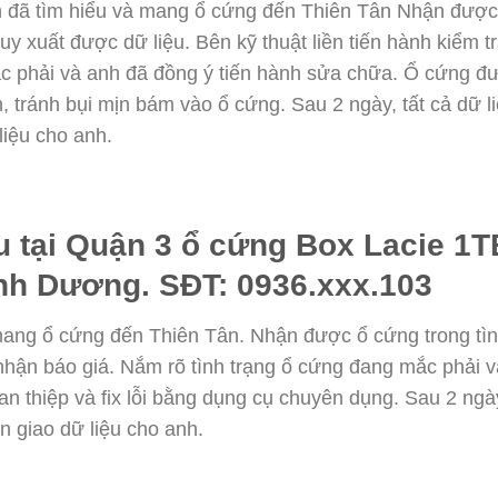
nh đã tìm hiểu và mang ổ cứng đến Thiên Tân Nhận được 
uy xuất được dữ liệu. Bên kỹ thuật liền tiến hành kiểm 
ắc phải và anh đã đồng ý tiến hành sửa chữa. Ổ cứng 
ện, tránh bụi mịn bám vào ổ cứng. Sau 2 ngày, tất cả dữ 
liệu cho anh.
u tại Quận 3 ổ cứng Box Lacie 1TB 
nh Dương. SĐT: 0936.xxx.103
mang ổ cứng đến Thiên Tân. Nhận được ổ cứng trong tình 
à nhận báo giá. Nắm rõ tình trạng ổ cứng đang mắc phải 
 thiệp và fix lỗi bằng dụng cụ chuyên dụng. Sau 2 ngày
n giao dữ liệu cho anh.