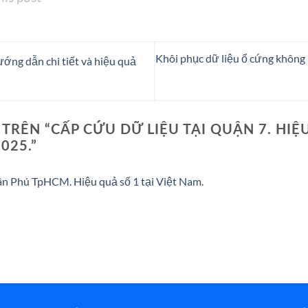
Khôi phục dữ liệu ổ cứng không 
ướng dẫn chi tiết và hiệu quả
TRÊN “
CẤP CỨU DỮ LIỆU TẠI QUẬN 7. HIỆU
025.
”
Tân Phú TpHCM. Hiệu quả số 1 tại Việt Nam.