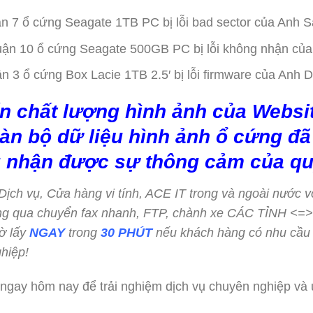
ận 7 ổ cứng Seagate 1TB PC bị lỗi bad sector của Anh S
Quận 10 ổ cứng Seagate 500GB PC bị lỗi không nhận của
ận 3 ổ cứng Box Lacie 1TB 2.5′ bị lỗi firmware của Anh 
n chất lượng hình ảnh của Websit
àn bộ dữ liệu hình ảnh ổ cứng đã 
 nhận được sự thông cảm của qu
c Dịch vụ, Cửa hàng vi tính, ACE IT trong và ngoài nước v
hông qua chuyển fax nhanh, FTP, chành xe CÁC TỈNH <
ờ lấy
NGAY
trong
30 PHÚT
nếu khách hàng có nhu cầu
hiệp!
 ngay hôm nay để trải nghiệm dịch vụ chuyên nghiệp và ư