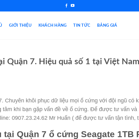
Ủ
GIỚI THIỆU
KHÁCH HÀNG
TIN TỨC
BẢNG GIÁ
ại Quận 7. Hiệu quả số 1 tại Việt Na
7. Chuyên khôi phục dữ liệu mọi ổ cứng với đội ngũ có
g tâm khi bạn gặp vấn đề về ổ cứng. Để được tư vấn và 
line: 0907.23.24.62 Mr Huấn ( để được tư vấn tận tình,
 tại Quận 7 ổ cứng Seagate 1TB P