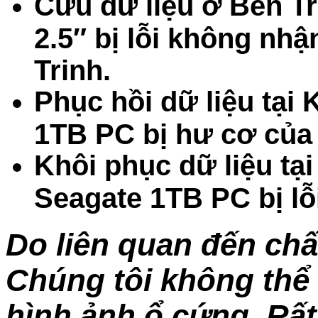
Cứu dữ liệu ở Bến T
2.5″ bị lỗi không nh
Trinh.
Phục hồi dữ liệu tại
1TB PC bị hư cơ của
Khôi phục dữ liệu tạ
Seagate 1TB PC bị lỗ
Do liên quan đến chấ
Chúng tôi không thể 
hình ảnh ổ cứng. Rấ