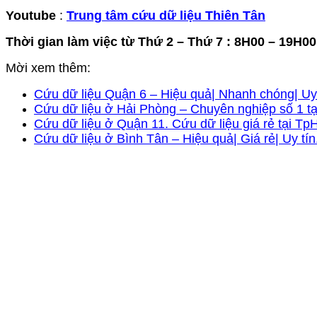
Youtube
:
Trung tâm cứu dữ liệu Thiên Tân
Thời gian làm việc từ Thứ 2 – Thứ 7 : 8H00 – 19H00
Mời xem thêm:
Cứu dữ liệu Quận 6 – Hiệu quả| Nhanh chóng| Uy 
Cứu dữ liệu ở Hải Phòng – Chuyên nghiệp số 1 tạ
Cứu dữ liệu ở Quận 11. Cứu dữ liệu giá rẻ tại T
Cứu dữ liệu ở Bình Tân – Hiệu quả| Giá rẻ| Uy tí