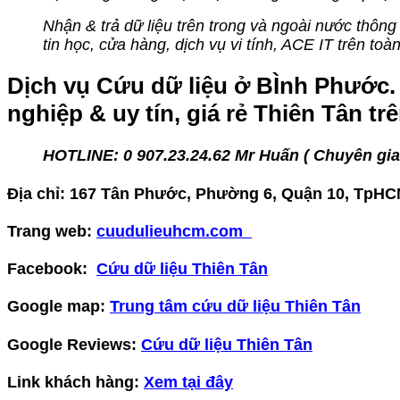
Nhận & trả dữ liệu trên trong và ngoài nước thôn
tin học, cửa hàng, dịch vụ vi tính, ACE IT trên toàn
Dịch vụ Cứu dữ liệu ở BÌnh Phước. T
nghiệp & uy tín, giá rẻ Thiên Tân tr
HOTLINE: 0
907.23.24.62 Mr Huấn (
Chuyên gia 
Địa chỉ: 167 Tân Phước, Phường 6, Quận 10, TpH
Trang web:
cuudulieuhcm.com
Facebook:
Cứu dữ liệu Thiên Tân
Google map:
Trung tâm cứu dữ liệu Thiên Tân
Google Reviews:
Cứu dữ liệu Thiên Tân
Link khách hàng:
Xem tại đây