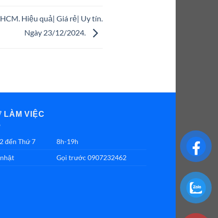
HCM. Hiệu quả| Giá rẻ| Uy tín.
Ngày 23/12/2024.
Ờ LÀM VIỆC
2 đến Thứ 7
8h-19h
nhật
Gọi trước 0907232462