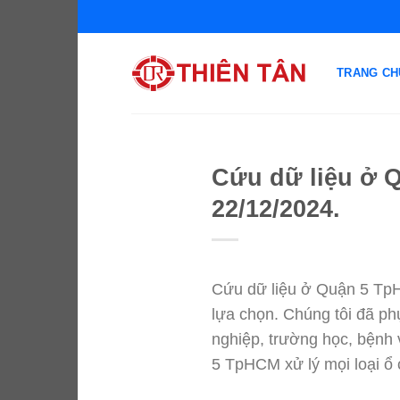
Chuyển
đến
nội
TRANG CH
dung
Cứu dữ liệu ở 
22/12/2024.
Cứu dữ liệu ở Quận 5 TpH
lựa chọn. Chúng tôi đã ph
nghiệp, trường học, bệnh 
5 TpHCM xử lý mọi loại ổ 