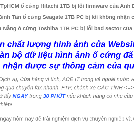
 TpHCM ổ cứng Hitachi 1TB bị lỗi firmware của Anh 
i Bình Tân ổ cứng Seagate 1TB PC bị lỗi không nhận
Đà Nẵng ổ cứng Toshiba 1TB PC bị lỗi bad sector củ
n chất lượng hình ảnh của Websit
àn bộ dữ liệu hình ảnh ổ cứng đã 
 nhận được sự thông cảm của qu
c Dịch vụ, Cửa hàng vi tính, ACE IT trong và ngoài nước v
hông qua chuyển fax nhanh, FTP, chành xe CÁC TỈNH <
ờ lấy
NGAY
trong
30 PHÚT
nếu khách hàng có nhu cầu
hiệp!
 ngay hôm nay để trải nghiệm dịch vụ chuyên nghiệp và ư