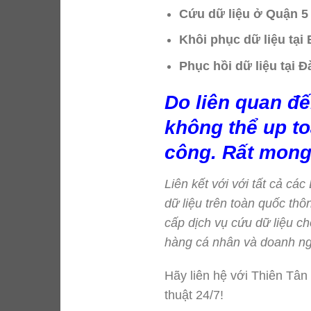
Cứu dữ liệu ở Quận 5
Khôi phục dữ liệu tạ
Phục hồi dữ liệu tại 
Do liên quan đế
không thể up to
công. Rất mong
Liên kết với với tất cả cá
dữ liệu trên toàn quốc t
cấp dịch vụ cứu dữ liệu ch
hàng cá nhân và doanh ng
Hãy liên hệ với Thiên Tân
thuật 24/7!