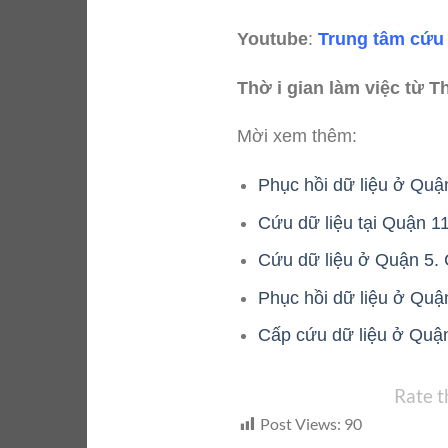
Youtube
:
Trung tâm cứu 
Thờ i gian làm việc từ T
Mời xem thêm:
Phục hồi dữ liệu ở Quậ
Cứu dữ liệu tại Quận 1
Cứu dữ liệu ở Quận 5. 
Phục hồi dữ liệu ở Quận
Cấp cứu dữ liệu ở Quận
Rate t
Post Views:
90