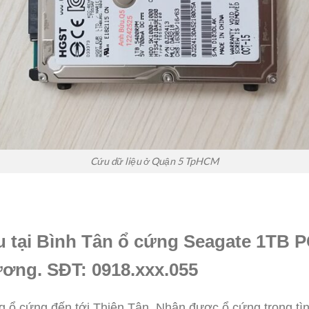
Cứu dữ liệu ở Quận 5 TpHCM
u tại Bình Tân ổ cứng Seagate 1TB P
ơng. SĐT: 0918.xxx.055
g ổ cứng đến tới Thiên Tân. Nhận được ổ cứng trong tình