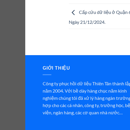
Cấp cứu dữ liệu ở Quận 6.
Ngày 21/12/2024.
GIỚI THIỆU
Công ty phục hồi dữ liệu Thiên Tân thành lậ
năm 2004. Với bề dày hàng chục năm kinh
nghiệm chúng tôi đã xử lý hàng ngàn trườn
hợp cho các cá nhân, công ty, trường học, b
viện, ngân hàng, các cơ quan nhà nước…