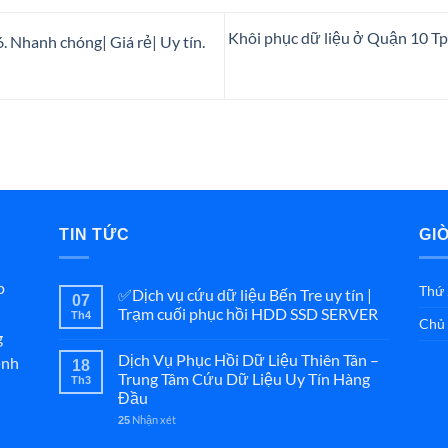
Khôi phục dữ liệu ở Quận 10 Tp
 Nhanh chóng| Giá rẻ| Uy tín.
TIN TỨC
GI
p
Thứ 
✅Dịch vụ cứu dữ liệu Bến Tre uy tín |
07
Trạm cuối phục hồi HDD SSD SERVER
Th4
Chủ 
g
Dịch Vụ Phục Hồi Dữ Liệu Thiên Tân –
ệnh
18
Trung Tâm Cứu Dữ Liệu Uy Tín Hàng
Th3
Đầu
Nhận xét
25