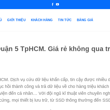
Ủ
GIỚI THIỆU
KHÁCH HÀNG
TIN TỨC
BẢNG GIÁ
Quận 5 TpHCM. Giá rẻ không qua t
CM. Dịch vụ cứu dữ liệu khẩn cấp, tin cậy được nhiều 
ục hồi thành công và trả dữ liệu về cho hàng triệu khác
viện đến cá nhân… Với đội ngũ kĩ thuật viên chuyên ngh
cứng, mọi thiết bị lưu trữ, từ SSD thông thường đến S