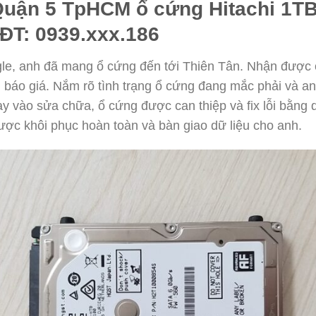
Quận 5 TpHCM ổ cứng Hitachi 1TB 
ĐT: 0939.xxx.186
gle, anh đã mang ổ cứng đến tới Thiên Tân. Nhận được ổ
n báo giá. Nắm rõ tình trạng ổ cứng đang mắc phải và a
tay vào sửa chữa, ổ cứng được can thiệp và fix lỗi bằn
 được khôi phục hoàn toàn và bàn giao dữ liệu cho anh.