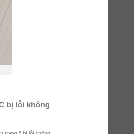
C bị lỗi không
 trạng ổ bị lỗi không