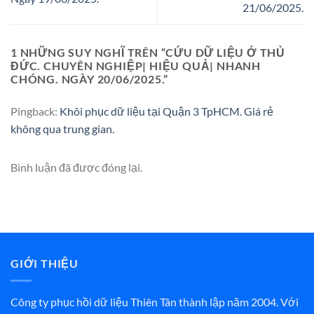
21/06/2025.
1 NHỮNG SUY NGHĨ TRÊN “
CỨU DỮ LIỆU Ở THỦ
ĐỨC. CHUYÊN NGHIỆP| HIỆU QUẢ| NHANH
CHÓNG. NGÀY 20/06/2025.
”
Pingback:
Khôi phục dữ liệu tại Quận 3 TpHCM. Giá rẻ
không qua trung gian.
Bình luận đã được đóng lại.
GIỚI THIỆU
Công ty phục hồi dữ liệu Thiên Tân thành lập năm 2004. Với