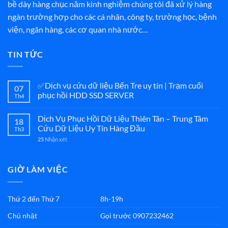
bề dày hàng chục năm kinh nghiệm chúng tôi đã xử lý hàng
ngàn trường hợp cho các cá nhân, công ty, trường học, bệnh
viện, ngân hàng, các cơ quan nhà nước…
TIN TỨC
✅Dịch vụ cứu dữ liệu Bến Tre uy tín | Trạm cuối
07
phục hồi HDD SSD SERVER
Th4
Dịch Vụ Phục Hồi Dữ Liệu Thiên Tân – Trung Tâm
18
Cứu Dữ Liệu Uy Tín Hàng Đầu
Th3
25
Nhận xét
GIỜ LÀM VIỆC
Thứ 2 đến Thứ 7
8h-19h
Chủ nhật
Gọi trước 0907232462