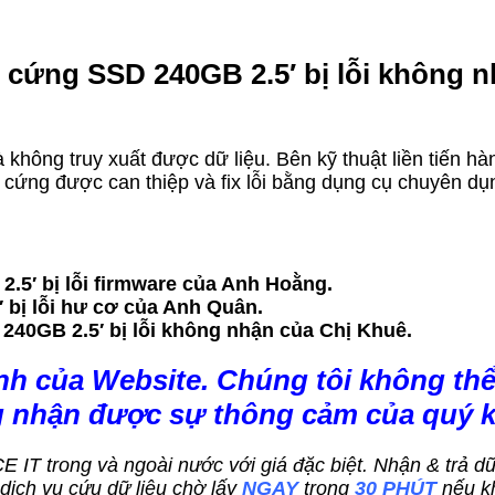
 cứng SSD 240GB 2.5′ bị lỗi không 
 không truy xuất được dữ liệu. Bên kỹ thuật liền tiến hà
cứng được can thiệp và fix lỗi bằng dụng cụ chuyên dụn
5′ bị lỗi firmware của Anh Hoằng.
′ bị lỗi hư cơ của Anh Quân.
240GB 2.5′ bị lỗi không nhận của Chị Khuê.
nh của Website. Chúng tôi không thể
g nhận được sự thông cảm của quý 
ACE IT trong và ngoài nước với giá đặc biệt. Nhận & trả 
ch vụ cứu dữ liệu chờ lấy
NGAY
trong
30 PHÚT
nếu k