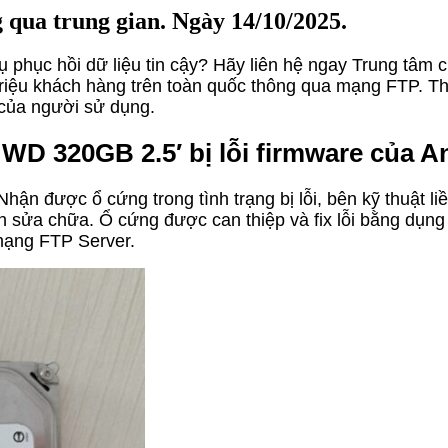
qua trung gian. Ngày 14/10/2025.
phục hồi dữ liệu tin cậy? Hãy liên hệ ngay Trung tâm 
triệu khách hàng trên toàn quốc thông qua mạng FTP. Thiê
i của người sử dụng.
D 320GB 2.5′ bị lỗi firmware của A
ận được ổ cứng trong tình trạng bị lỗi, bên kỹ thuật liề
h sửa chữa. Ổ cứng được can thiệp và fix lỗi bằng dụng
mạng FTP Server.