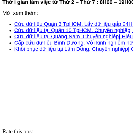
Thờ i gian làm việc từ Thứ 2 – Thứ 7 : 8H00 – 19H0
Mời xem thêm:
Cứu dữ liệu Quận 3 TpHCM. Lấy dữ liệu gấp 24H a
Cứu dữ liệu tại Quận 10 TpHCM. Chuyên nghiệp| 
Cứu dữ liệu tại Quảng Nam. Chuyên nghiệp| Hiệu 
Cấp cứu dữ liệu Bình Dương. Với kinh nghiệm hơ
Khôi phục dữ liệu tại Lâm Đồng. Chuyên nghiệp| G
Rate this post