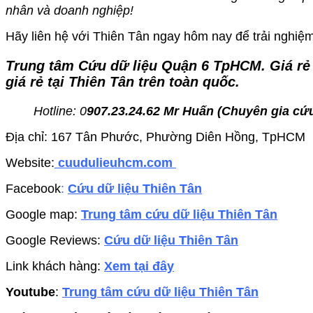
nhân và doanh nghiệp!
Hãy liên hệ với Thiên Tân ngay hôm nay để trải nghiệm 
Trung tâm Cứu dữ liệu Quận 6 TpHCM
. Giá r
giá rẻ tại Thiên Tân trên toàn quốc.
Hotline: 0
907.23.24.62 Mr Huấn (
Chuyên gia cứu
Địa chỉ: 167 Tân Phước, Phường Diên Hồng, TpHCM
Website:
cuudulieuhcm.com
Facebook
:
Cứu dữ liệu Thiên Tân
Google map:
Trung tâm cứu dữ liệu Thiên Tân
Google Reviews:
Cứu dữ liệu Thiên Tân
Link khách hàng:
Xem tại đây
Youtube
:
Trung tâm cứu dữ liệu Thiên Tân