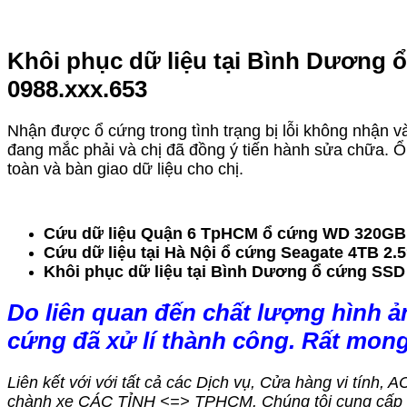
Khôi phục dữ liệu tại Bình Dương ổ
0988.xxx.653
Nhận được ổ cứng trong tình trạng bị lỗi không nhận và
đang mắc phải và chị đã đồng ý tiến hành sửa chữa. Ổ 
toàn và bàn giao dữ liệu cho chị.
Cứu dữ liệu Quận 6 TpHCM ổ cứng WD 320GB 2.
Cứu dữ liệu tại Hà Nội ổ cứng Seagate 4TB 2.5
Khôi phục dữ liệu tại Bình Dương ổ cứng SSD 
Do liên quan đến chất lượng hình ả
cứng đã xử lí thành công. Rất mon
Liên kết với với tất cả các Dịch vụ, Cửa hàng vi tính, 
chành xe CÁC TỈNH <=> TPHCM. Chúng tôi cung cấp dị