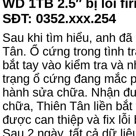
WD 1TB 2.5″ bị lỗi f
SĐT: 0352.xxx.254
Sau khi tìm hiểu, anh đã
Tân. Ổ cứng trong tình trạ
bắt tay vào kiểm tra và 
trạng ổ cứng đang mắc p
hành sửa chữa. Nhận đư
chữa, Thiên Tân liền bắ
được can thiệp và fix lỗ
Sau 2 ngày, tất cả dữ li