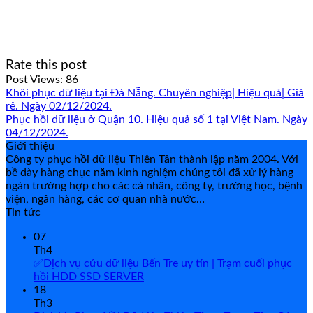
Rate this post
Post Views:
86
Khôi phục dữ liệu tại Đà Nẵng. Chuyên nghiệp| Hiệu quả| Giá
rẻ. Ngày 02/12/2024.
Phục hồi dữ liệu ở Quận 10. Hiệu quả số 1 tại Việt Nam. Ngày
04/12/2024.
Giới thiệu
Công ty phục hồi dữ liệu Thiên Tân thành lập năm 2004. Với
bề dày hàng chục năm kinh nghiệm chúng tôi đã xử lý hàng
ngàn trường hợp cho các cá nhân, công ty, trường học, bệnh
viện, ngân hàng, các cơ quan nhà nước…
Tin tức
07
Th4
✅Dịch vụ cứu dữ liệu Bến Tre uy tín | Trạm cuối phục
hồi HDD SSD SERVER
18
Th3