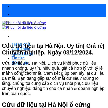
Chuyển
đến
nội
dung
Trang chủ
Cứu dữ liệu tại Hà Nội. Uy tín| Giá rẻ|
Giới Thiệu
Chuyên nghiệp. Ngày 03/12/2024.
khách hàng
Tin tức
Bảng giá
Cứu dữ liệu tại Hà Nội.
Dich vụ khôi phục dữ liệu
nhanh chóng, uy tín, hiệu quả, giả cả hợp lý với tỷ lệ
Search
thành công cao nhất. Cam kết giúp bạn lấy lại dữ liệu
for:
đã mất. Bạn đang gặp sự cố mất dữ liệu? Đừng lo
lắng, chúng tôi cung cấp dịch vụ khôi phục dữ liệu
chuyên nghiệp, đáng tin cho cá nhân & doanh nghiệp
trên toàn quốc.
Cứu dữ liệu tại Hà Nội ổ cứng