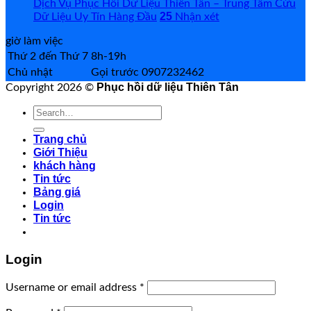
Dịch Vụ Phục Hồi Dữ Liệu Thiên Tân – Trung Tâm Cứu
25
Dữ Liệu Uy Tín Hàng Đầu
Nhận xét
giờ làm việc
Thứ 2 đến Thứ 7
8h-19h
Chủ nhật
Gọi trước 0907232462
Phục hồi dữ liệu Thiên Tân
Copyright 2026 ©
Search
for:
Trang chủ
Giới Thiệu
khách hàng
Tin tức
Bảng giá
Login
Tin tức
Login
Username or email address
*