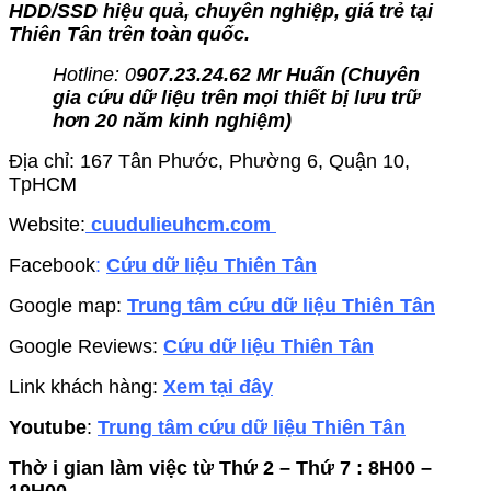
HDD/SSD hiệu quả, chuyên nghiệp, giá trẻ tại
Thiên Tân trên toàn quốc.
Hotline: 0
907.23.24.62 Mr Huấn (
Chuyên
gia cứu dữ liệu trên mọi thiết bị lưu trữ
hơn 20 năm kinh nghiệm)
Địa chỉ: 167 Tân Phước, Phường 6, Quận 10,
TpHCM
Website:
cuudulieuhcm.com
Facebook
:
Cứu dữ liệu Thiên Tân
Google map:
Trung tâm cứu dữ liệu Thiên Tân
Google Reviews:
Cứu dữ liệu Thiên Tân
Link khách hàng:
Xem tại đây
Youtube
:
Trung tâm cứu dữ liệu Thiên Tân
Thờ i gian làm việc từ Thứ 2 – Thứ 7 : 8H00 –