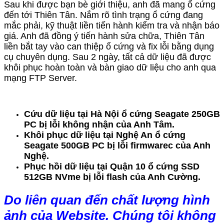
Sau khi được bạn bè giới thiệu, anh đã mang ổ cứng
đến tới Thiên Tân. Nắm rõ tình trạng ổ cứng đang
mắc phải, kỹ thuật liền tiến hành kiểm tra và nhận báo
giá. Anh đã đồng ý tiến hành sửa chữa, Thiên Tân
liền bắt tay vào can thiệp ổ cứng và fix lỗi bằng dụng
cụ chuyên dụng. Sau 2 ngày, tất cả dữ liệu đã được
khôi phục hoàn toàn và bàn giao dữ liệu cho anh qua
mạng FTP Server.
Cứu dữ liệu tại Hà Nội ổ cứng Seagate 250GB
PC bị lỗi không nhận của Anh Tâm.
Khôi phục dữ liệu tại Nghệ An ổ cứng
Seagate 500GB PC bị lỗi firmwarec của Anh
Nghệ.
Phục hồi dữ liệu tại Quận 10 ổ cứng SSD
512GB NVme bị lỗi flash của Anh Cường.
Do liên quan đến chất lượng hình
ảnh của Website. Chúng tôi không