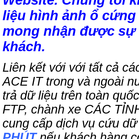
liệu hình ảnh ổ cứng 
mong nhận được sự 
khách.
Liên kết với với tất cả c
ACE IT trong và ngoài nư
trả dữ liệu trên toàn qu
FTP, chành xe CÁC TỈN
cung cấp dịch vụ cứu dữ 
PHÚT
nếu khách hàng c