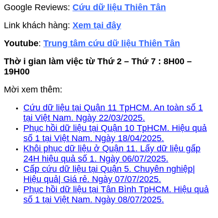
Google Reviews:
Cứu dữ liệu Thiên Tân
Link khách hàng:
Xem tại đây
Youtube
:
Trung tâm cứu dữ liệu Thiên Tân
Thờ i gian làm việc từ Thứ 2 – Thứ 7 : 8H00 –
19H00
Mời xem thêm:
Cứu dữ liệu tại Quận 11 TpHCM. An toàn số 1
tại Việt Nam. Ngày 22/03/2025.
Phục hồi dữ liệu tại Quận 10 TpHCM. Hiệu quả
số 1 tại Việt Nam. Ngày 18/04/2025.
Khôi phục dữ liệu ở Quận 11. Lấy dữ liệu gấp
24H hiệu quả số 1. Ngày 06/07/2025.
Cấp cứu dữ liệu tại Quận 5. Chuyên nghiệp|
Hiệu quả| Giá rẻ. Ngày 07/07/2025.
Phục hồi dữ liệu tại Tân Bình TpHCM. Hiệu quả
số 1 tại Việt Nam. Ngày 08/07/2025.