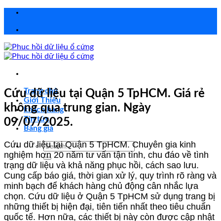
Chuyển
đến
nội
dung
Trang chủ
Cứu dữ liệu tại Quận 5 TpHCM. Giá rẻ
Giới Thiệu
không qua trung gian. Ngày
khách hàng
Tin tức
09/07/2025.
Bảng giá
Cứu dữ liệu tại Quận 5 TpHCM. Chuyên gia kinh
Search
nghiệm hơn 20 năm tư vấn tận tình, chu đáo về tình
for:
trạng dữ liệu và khả năng phục hồi, cách sao lưu.
Cung cấp báo giá, thời gian xử lý, quy trình rõ ràng và
minh bạch để khách hàng chủ động cân nhắc lựa
chọn. Cứu dữ liệu ở Quận 5 TpHCM sử dụng trang bị
những thiết bị hiện đại, tiên tiến nhất theo tiêu chuẩn
quốc tế. Hơn nữa, các thiết bị này còn được cập nhật