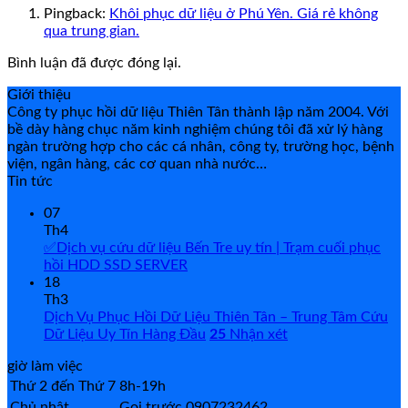
Pingback:
Khôi phục dữ liệu ở Phú Yên. Giá rẻ không
qua trung gian.
Bình luận đã được đóng lại.
Giới thiệu
Công ty phục hồi dữ liệu Thiên Tân thành lập năm 2004. Với
bề dày hàng chục năm kinh nghiệm chúng tôi đã xử lý hàng
ngàn trường hợp cho các cá nhân, công ty, trường học, bệnh
viện, ngân hàng, các cơ quan nhà nước…
Tin tức
07
Th4
✅Dịch vụ cứu dữ liệu Bến Tre uy tín | Trạm cuối phục
hồi HDD SSD SERVER
18
Th3
Dịch Vụ Phục Hồi Dữ Liệu Thiên Tân – Trung Tâm Cứu
Dữ Liệu Uy Tín Hàng Đầu
25
Nhận xét
giờ làm việc
Thứ 2 đến Thứ 7
8h-19h
Chủ nhật
Gọi trước 0907232462