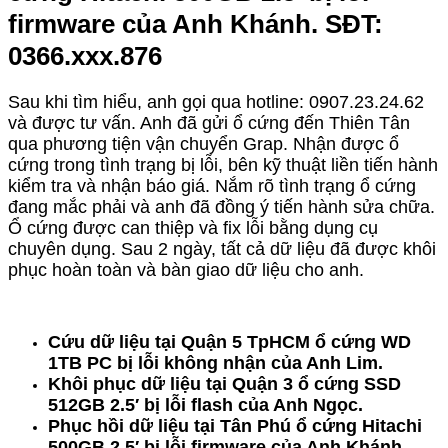
firmware của Anh Khánh. SĐT:
0366.xxx.876
Sau khi tìm hiểu, anh gọi qua hotline: 0907.23.24.62
và được tư vấn. Anh đã gửi ổ cứng đến Thiên Tân
qua phương tiện vận chuyển Grap. Nhận được ổ
cứng trong tình trạng bị lỗi, bên kỹ thuật liền tiến hành
kiểm tra và nhận báo giá. Nắm rõ tình trạng ổ cứng
đang mắc phải và anh đã đồng ý tiến hành sửa chữa.
Ổ cứng được can thiệp và fix lỗi bằng dụng cụ
chuyên dụng. Sau 2 ngày, tất cả dữ liệu đã được khôi
phục hoàn toàn và bàn giao dữ liệu cho anh.
Cứu dữ liệu tại Quận 5 TpHCM ổ cứng WD
1TB PC bị lỗi không nhận của Anh Lim.
Khôi phục dữ liệu tại Quận 3 ổ cứng SSD
512GB 2.5′ bị lỗi flash của Anh Ngọc.
Phục hồi dữ liệu tại Tân Phú ổ cứng Hitachi
500GB 2.5′ bị lỗi firmware của Anh Khánh.