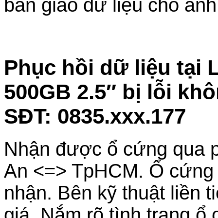
bàn giao dữ liệu cho anh
Phục hồi dữ liệu tại
500GB 2.5″ bị lỗi kh
SĐT: 0835.xxx.177
Nhận được ổ cứng qua p
An <=> TpHCM. Ổ cứng tr
nhận. Bên kỹ thuật liền 
giá. Nắm rõ tình trạng ổ