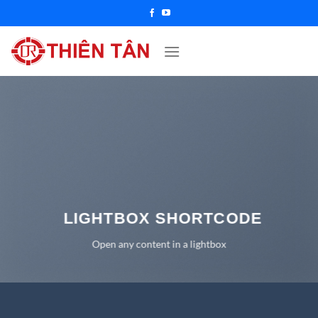
Chuyển
đến
nội
dung
LIGHTBOX SHORTCODE
Open any content in a lightbox