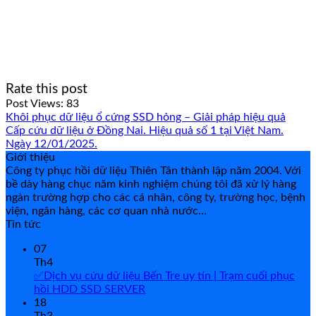
Rate this post
Post Views:
83
Khôi phục dữ liệu ổ cứng SSD hỏng – Giải pháp hiệu quả
Cấp cứu dữ liệu ở Đồng Nai. Hiệu quả số 1 tại Việt Nam.
Ngày 12/01/2025.
Giới thiệu
Công ty phục hồi dữ liệu Thiên Tân thành lập năm 2004. Với
bề dày hàng chục năm kinh nghiệm chúng tôi đã xử lý hàng
ngàn trường hợp cho các cá nhân, công ty, trường học, bệnh
viện, ngân hàng, các cơ quan nhà nước…
Tin tức
07
Th4
✅Dịch vụ cứu dữ liệu Bến Tre uy tín | Trạm cuối phục
hồi HDD SSD SERVER
18