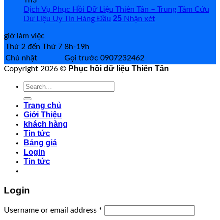
Th3
Dịch Vụ Phục Hồi Dữ Liệu Thiên Tân – Trung Tâm Cứu
25
Dữ Liệu Uy Tín Hàng Đầu
Nhận xét
giờ làm việc
Thứ 2 đến Thứ 7
8h-19h
Chủ nhật
Gọi trước 0907232462
Phục hồi dữ liệu Thiên Tân
Copyright 2026 ©
Search
for:
Trang chủ
Giới Thiệu
khách hàng
Tin tức
Bảng giá
Login
Tin tức
Login
Username or email address
*