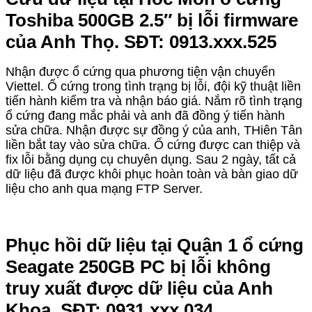
Toshiba 500GB 2.5″ bị lỗi firmware
của Anh Thọ. SĐT: 0913.xxx.525
Nhận được ổ cứng qua phương tiện vận chuyển
Viettel. Ổ cứng trong tình trạng bị lỗi, đội kỹ thuật liền
tiến hành kiểm tra và nhận báo giá. Nắm rõ tình trạng
ổ cứng đang mắc phải và anh đã đồng ý tiến hành
sửa chữa. Nhận được sự đồng ý của anh, THiên Tân
liền bắt tay vào sửa chữa. Ổ cứng được can thiệp và
fix lỗi bằng dụng cụ chuyên dụng. Sau 2 ngày, tất cả
dữ liệu đã được khôi phục hoàn toàn và bàn giao dữ
liệu cho anh qua mạng FTP Server.
Phục hồi dữ liệu tại Quận 1 ổ cứng
Seagate 250GB PC bị lỗi không
truy xuất được dữ liệu của Anh
Khoa. SĐT: 0931.xxx.034