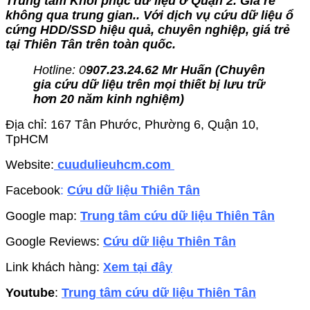
Trung tâm Khôi phục dữ liệu ở Quận 2. Giá rẻ
không qua trung gian.. Với dịch vụ cứu dữ liệu ổ
cứng HDD/SSD hiệu quả, chuyên nghiệp, giá trẻ
tại Thiên Tân trên toàn quốc.
Hotline: 0
907.23.24.62 Mr Huấn (
Chuyên
gia cứu dữ liệu trên mọi thiết bị lưu trữ
hơn 20 năm kinh nghiệm)
Địa chỉ: 167 Tân Phước, Phường 6, Quận 10,
TpHCM
Website:
cuudulieuhcm.com
Facebook
:
Cứu dữ liệu Thiên Tân
Google map:
Trung tâm cứu dữ liệu Thiên Tân
Google Reviews:
Cứu dữ liệu Thiên Tân
Link khách hàng:
Xem tại đây
Youtube
:
Trung tâm cứu dữ liệu Thiên Tân