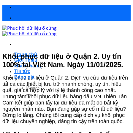
Chuyển
đến
nội
dung
Trang chủ
Khôi phục dữ liệu ở Quận 2. Uy tín
Giới Thiệu
100% tại Việt Nam. Ngày 11/01/2025.
khách hàng
Tin tức
Bảng giá
Khôi phục dữ liệu ở Quận 2. Dịch vụ cứu dữ liệu trên
tất cả các thiết bị lưu trữ nhanh chóng, uy tín, hiệu
Search
quả, giả cả hợp lý với tỷ lệ thành công cao nhất.
for:
Trung tâm khôi phục dữ liệu hàng đầu VN Thiên Tân.
Cam kết giúp bạn lấy lại dữ liệu đã mất do bất kỳ
nguyên nhân nào. Bạn đang gặp sự cố mất dữ liệu?
Đừng lo lắng. Chúng tôi cung cấp dịch vụ khôi phục
dữ liệu chuyên nghiệp, đáng tin cậy trên toàn quốc.