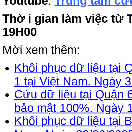
Youtube
:
Trung tâm cứu
Thờ i gian làm việc từ 
19H00
Mời xem thêm:
Khôi phục dữ liệu tại
1 tại Việt Nam. Ngày 
Cứu dữ liệu tại Quận
bảo mật 100%. Ngày 1
Khôi phục dữ liệu tại B