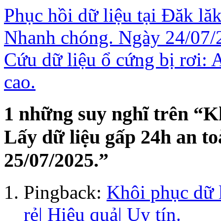
Phục hồi dữ liệu tại Đăk lă
Nhanh chóng. Ngày 24/07/
Cứu dữ liệu ổ cứng bị rơi: A
cao.
1 những suy nghĩ trên “
Kh
Lấy dữ liệu gấp 24h an to
25/07/2025.
”
Pingback:
Khôi phục dữ
rẻ| Hiệu quả| Uy tín.