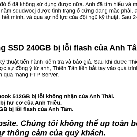
u đó ổ đã không sử dụng được nữa. Anh đã tìm hiểu và
hi năm sdudwocj được tình trạng ổ cứng đang mắc phải, a
hết mình, và qua sự nổ lực của đội ngũ kỹ thuật. Sau 2
ng SSD 240GB bị lỗi flash của Anh T
. Kỹ thuật tiến hành kiểm tra và báo giá. Sau khi được 
sự đồng ý từ anh, Thiên Tân liền bắt tay vào quá trình
anh qua mạng FTP Server.
book 512GB bị lỗi không nhận của Anh Thái.
bị hư cơ của Anh Triều.
B bị lỗi flash của Anh Tâm.
bsite. Chúng tôi không thể up toàn b
ự thông cảm của quý khách.