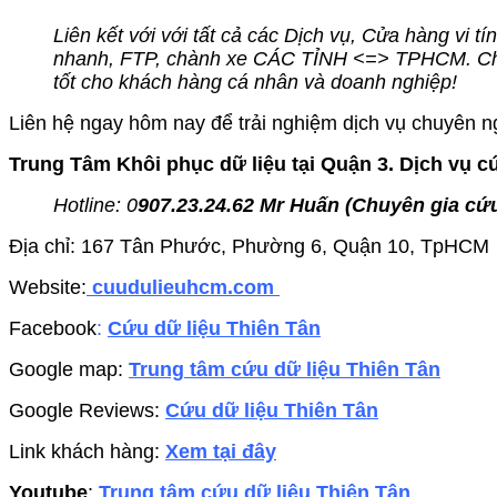
Liên kết với với tất cả các Dịch vụ, Cửa hàng vi t
nhanh, FTP, chành xe CÁC TỈNH <=> TPHCM. Chúng
tốt cho khách hàng cá nhân và doanh nghiệp!
Liên hệ ngay hôm nay để trải nghiệm dịch vụ chuyên ng
Trung Tâm Khôi phục dữ liệu tại Quận 3. Dịch vụ c
Hotline: 0
907.23.24.62 Mr Huấn (
Chuyên gia cứu
Địa chỉ: 167 Tân Phước, Phường 6, Quận 10, TpHCM
Website:
cuudulieuhcm.com
Facebook
:
Cứu dữ liệu Thiên Tân
Google map:
Trung tâm cứu dữ liệu Thiên Tân
Google Reviews:
Cứu dữ liệu Thiên Tân
Link khách hàng:
Xem tại đây
Youtube
:
Trung tâm cứu dữ liệu Thiên Tân