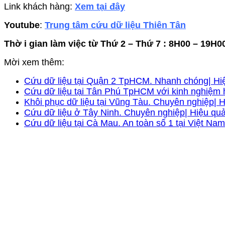
Link khách hàng:
Xem tại đây
Youtube
:
Trung tâm cứu dữ liệu Thiên Tân
Thờ i gian làm việc từ Thứ 2 – Thứ 7 : 8H00 – 19H0
Mời xem thêm:
Cứu dữ liệu tại Quận 2 TpHCM. Nhanh chóng| Hiệ
Cứu dữ liệu tại Tân Phú TpHCM với kinh nghiệm 
Khôi phục dữ liệu tại Vũng Tàu. Chuyên nghiệp| H
Cứu dữ liệu ở Tây Ninh. Chuyên nghiệp| Hiệu quả
Cứu dữ liệu tại Cà Mau. An toàn số 1 tại Việt Na