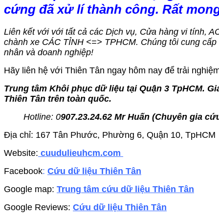
cứng đã xử lí thành công. Rất mon
Liên kết với với tất cả các Dịch vụ, Cửa hàng vi tính, 
chành xe CÁC TỈNH <=> TPHCM. Chúng tôi cung cấp dị
nhân và doanh nghiệp!
Hãy liên hệ với Thiên Tân ngay hôm nay để trải nghiệm 
Trung tâm Khôi phục dữ liệu tại Quận 3 TpHCM. Giá
Thiên Tân trên toàn quốc.
Hotline: 0
907.23.24.62 Mr Huấn (
Chuyên gia cứu
Địa chỉ: 167 Tân Phước, Phường 6, Quận 10, TpHCM
Website:
cuudulieuhcm.com
Facebook
:
Cứu dữ liệu Thiên Tân
Google map:
Trung tâm cứu dữ liệu Thiên Tân
Google Reviews:
Cứu dữ liệu Thiên Tân