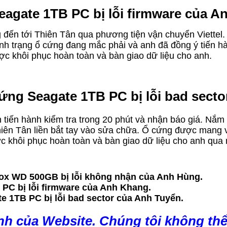
eagate 1TB PC bị lỗi firmware của A
 đến tới Thiên Tân qua phương tiện vận chuyển Viettel. 
tình trạng ổ cứng đang mắc phải và anh đã đồng ý tiến h
ợc khôi phục hoàn toàn và bàn giao dữ liệu cho anh.
cứng Seagate 1TB PC bị lỗi bad secto
ền tiến hành kiểm tra trong 20 phút và nhận báo giá. Nắ
ên Tân liền bắt tay vào sửa chữa. Ổ cứng được mang vào
ợc khôi phục hoàn toàn và bàn giao dữ liệu cho anh qu
ox WD 500GB bị lỗi không nhận của Anh Hùng.
 PC bị lỗi firmware của Anh Khang.
e 1TB PC bị lỗi bad sector của Anh Tuyển.
nh của Website. Chúng tôi không thể