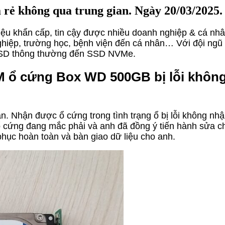
rẻ không qua trung gian. Ngày 20/03/2025.
ệu khẩn cấp, tin cậy được nhiều doanh nghiệp & cá nhân
ghiệp, trường học, bệnh viện đến cá nhân… Với đội ngũ k
ừ SSD thông thường đến SSD NVMe.
CM
ổ cứng Box WD 500GB bị lỗi khôn
. Nhận được ổ cứng trong tình trạng ổ bị lỗi không nhận
 ổ cứng đang mắc phải và anh đã đồng ý tiến hành sửa c
phục hoàn toàn và bàn giao dữ liệu cho anh.