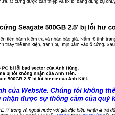
ữa. Ổ cứng được can thiệp và fix lỗi bằng dụng cụ chuy
cứng Seagate 500GB 2.5′ bị lỗi hư cơ
 liền tiến hành kiểm tra và nhận báo giá. Nắm rõ tình tr
thay thế linh kiện, tránh bụi mịn bám vào ổ cứng. Sau 
 PC bị lỗi bad sector của Anh Hùng.
e bị lỗi không nhận của Anh Tiên.
e 500GB 2.5′ bị lỗi hư cơ của Anh Kiệt.
nh của Website. Chúng tôi không thể
g nhận được sự thông cảm của quý 
ACE IT trong và ngoài nước với giá đặc biệt. Nhận & trả 