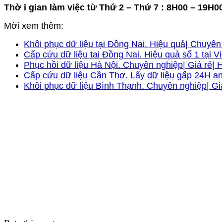
Thờ i gian làm việc từ Thứ 2 – Thứ 7 : 8H00 – 19H0
Mời xem thêm:
Khôi phục dữ liệu tại Đồng Nai. Hiệu quả| Chuyên
Cấp cứu dữ liệu tại Đồng Nai. Hiệu quả số 1 tại 
Phục hồi dữ liệu Hà Nội. Chuyên nghiệp| Giá rẻ| 
Cấp cứu dữ liệu Cần Thơ. Lấy dữ liệu gấp 24H an 
Khôi phục dữ liệu Bình Thạnh. Chuyên nghiệp| Gi