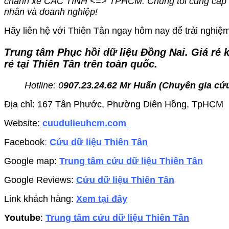
chành xe CÁC TỈNH <=> TPHCM. Chúng tôi cung cấp dị
nhân và doanh nghiệp!
Hãy liên hệ với Thiên Tân ngay hôm nay để trải nghiệm 
Trung tâm Phục hồi dữ liệu Đồng Nai
. Giá rẻ
rẻ tại Thiên Tân trên toàn quốc.
Hotline: 0
907.23.24.62 Mr Huấn (
Chuyên gia cứu
Địa chỉ: 167 Tân Phước, Phường Diên Hồng, TpHCM
Website:
cuudulieuhcm.com
Facebook
:
Cứu dữ liệu Thiên Tân
Google map:
Trung tâm cứu dữ liệu Thiên Tân
Google Reviews:
Cứu dữ liệu Thiên Tân
Link khách hàng:
Xem tại đây
Youtube
:
Trung tâm cứu dữ liệu Thiên Tân