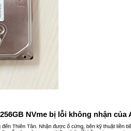
 256GB NVme bị lỗi không nhận của A
g đến Thiên Tân. Nhận được ổ cứng, bên kỹ thuật liền ti