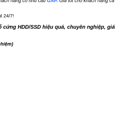
hách hàng có nhu cầu
GẤP.
Giá tốt cho khách hàng cá
t 24/7!
u ổ cứng HDD/SSD hiệu quả, chuyên nghiệp, giá
ghiệm)