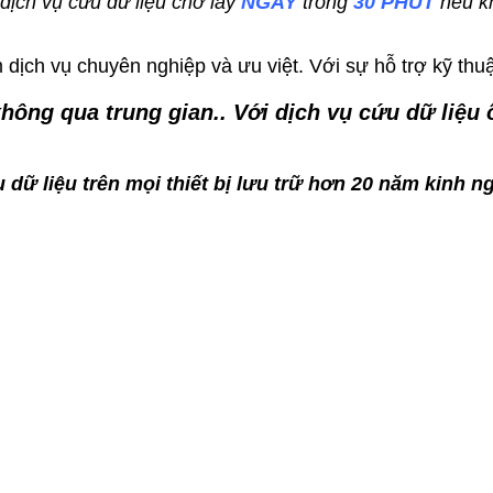
ch vụ cứu dữ liệu chờ lấy
NGAY
trong
30 PHÚT
nếu k
dịch vụ chuyên nghiệp và ưu việt. Với sự hỗ trợ kỹ thuậ
 không qua trung gian.. Với dịch vụ cứu dữ liệ
 dữ liệu trên mọi thiết bị lưu trữ hơn 20 năm kinh n