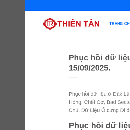
Chuyển
đến
nội
TRANG CH
dung
Phục hồi dữ liệ
15/09/2025.
Phục hồi dữ liệu ở Đăk Lă
Hỏng, Chết Cơ, Bad Sector
Chủ, Dữ Liệu Ổ cứng Di
Phục hồi dữ liệ