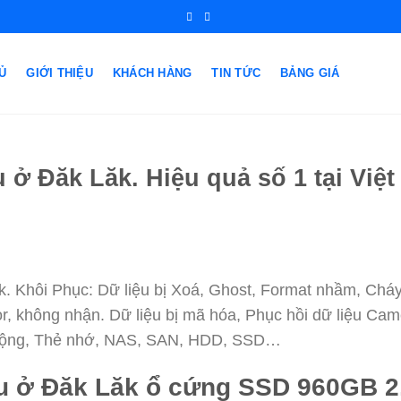
Ủ
GIỚI THIỆU
KHÁCH HÀNG
TIN TỨC
BẢNG GIÁ
u ở Đăk Lăk. Hiệu quả số 1 tại Việ
k. Khôi Phục: Dữ liệu bị Xoá, Ghost, Format nhầm, Cháy
, không nhận. Dữ liệu bị mã hóa, Phục hồi dữ liệu Cam
 động, Thẻ nhớ, NAS, SAN, HDD, SSD…
u ở Đăk Lăk ổ cứng SSD 960GB 2.5