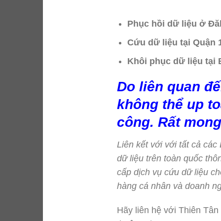
Phục hồi dữ liệu ở Đă
Cứu dữ liệu tại Quận 
Khôi phục dữ liệu tại
Do liên quan đế
không thể up to
công. Rất mong
Liên kết với với tất cả cá
dữ liệu trên toàn quốc t
cấp dịch vụ cứu dữ liệu ch
hàng cá nhân và doanh ng
Hãy liên hệ với Thiên Tân