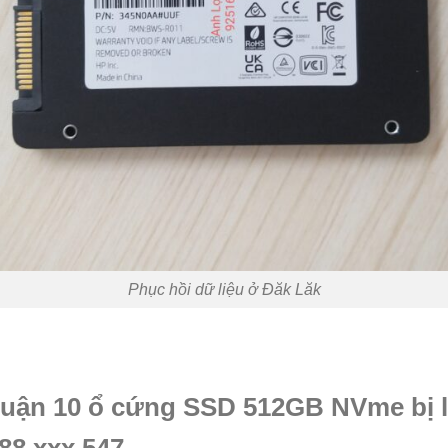
Phục hồi dữ liệu ở Đăk Lăk
Quận 10 ổ cứng SSD 512GB NVme bị l
88.xxx.547