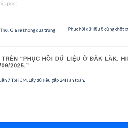
his post
Phục hồi dữ liệu ổ cứng chết c
 Thơ. Giá rẻ không qua trung
 TRÊN “
PHỤC HỒI DỮ LIỆU Ở ĐĂK LĂK. HI
09/2025.
”
uận 7 TpHCM. Lấy dữ liệu gấp 24H an toàn.