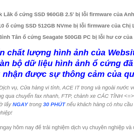
k Lăk ổ cứng SSD 960GB 2.5′ bị lỗi firmware của Anh
10 ổ cứng SSD 512GB NVme bị lỗi firmware của Chị L
 Bình Tân ổ cứng Seagate 500GB PC bị lỗi hư cơ của
n chất lượng hình ảnh của Websit
àn bộ dữ liệu hình ảnh ổ cứng đã 
 nhận được sự thông cảm của qu
c Dịch vụ, Cửa hàng vi tính, ACE IT trong và ngoài nước v
hông qua chuyển fax nhanh, FTP, chành xe CÁC TỈNH <
ờ lấy
NGAY
trong
30 PHÚT
nếu khách hàng có nhu cầu
hiệp!
 ngay hôm nay để trải nghiệm dịch vụ chuyên nghiệp và ư