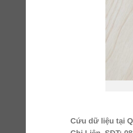
Cứu dữ liệu tại 
Chị Liên. SĐT: 08