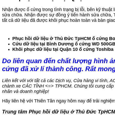
Nhận được ổ cứng trong tình trạng bị lỗi, bên kỹ thuật
sửa chữa. Nhận được sự đồng ý tiến hành sửa chữa, Th
tất cả dữ liệu đã được khôi phục hoàn toàn và bàn giao
Phục hồi dữ liệu ở Thủ Đức TpHCM ổ cứng Box 
Cứu dữ liệu tại Bình Dương ổ cứng WD 500GB
Khôi phục dữ liệu tại Quận 10 ổ cứng Toshiba
Do liên quan đến chất lượng hình ả
cứng đã xử lí thành công. Rất mon
Liên kết với với tất cả các Dịch vụ, Cửa hàng vi tính, 
chành xe CÁC TỈNH <=> TPHCM. Chúng tôi cung cấp dị
nhân và doanh nghiệp!
Hãy liên hệ với Thiên Tân ngay hôm nay để trải nghiệm 
Trung tâm Phục hồi dữ liệu ở Thủ Đức TpHC