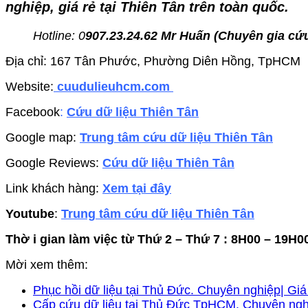
nghiệp, giá rẻ tại Thiên Tân trên toàn quốc.
Hotline: 0
907.23.24.62 Mr Huấn (
Chuyên gia cứu
Địa chỉ: 167 Tân Phước, Phường Diên Hồng, TpHCM
Website:
cuudulieuhcm.com
Facebook
:
Cứu dữ liệu Thiên Tân
Google map:
Trung tâm cứu dữ liệu Thiên Tân
Google Reviews:
Cứu dữ liệu Thiên Tân
Link khách hàng:
Xem tại đây
Youtube
:
Trung tâm cứu dữ liệu Thiên Tân
Thờ i gian làm việc từ Thứ 2 – Thứ 7 : 8H00 – 19H0
Mời xem thêm:
Phục hồi dữ liệu tại Thủ Đức. Chuyên nghiệp| Giá 
Cấp cứu dữ liệu tại Thủ Đức TpHCM. Chuyên nghiệ