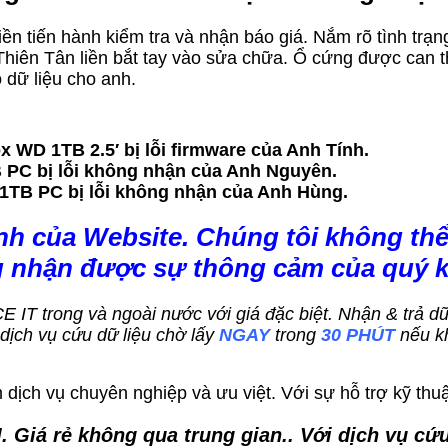
 liền tiến hành kiểm tra và nhận báo giá. Nắm rõ tình tr
iên Tân liền bắt tay vào sửa chữa. Ổ cứng được can th
 dữ liệu cho anh.
WD 1TB 2.5′ bị lỗi firmware của Anh Tính.
 PC bị lỗi không nhận của Anh Nguyên.
 1TB PC bị lỗi không nhận của Anh Hùng.
nh của Website. Chúng tôi không thể
g nhận được sự thông cảm của quý 
ACE IT trong và ngoài nước với giá đặc biệt. Nhận & trả 
ch vụ cứu dữ liệu chờ lấy
NGAY
trong
30 PHÚT
nếu k
dịch vụ chuyên nghiệp và ưu việt. Với sự hỗ trợ kỹ thuậ
M
. Giá rẻ không qua trung gian.. Với dịch vụ c