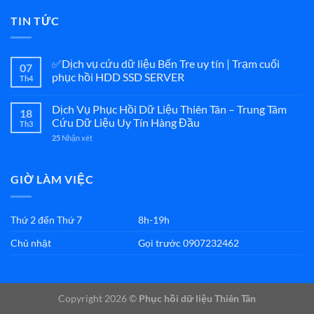
TIN TỨC
✅Dịch vụ cứu dữ liệu Bến Tre uy tín | Trạm cuối
07
phục hồi HDD SSD SERVER
Th4
Dịch Vụ Phục Hồi Dữ Liệu Thiên Tân – Trung Tâm
18
Cứu Dữ Liệu Uy Tín Hàng Đầu
Th3
25
Nhận xét
GIỜ LÀM VIỆC
Thứ 2 đến Thứ 7
8h-19h
Chủ nhật
Gọi trước 0907232462
Copyright 2026 ©
Phục hồi dữ liệu Thiên Tân