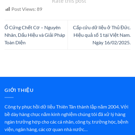
Rate this post
Post Views:
89
Ổ Cứng Chết Cơ – Nguyên
Cấp cứu dữ liệu ở Thủ Đức.
Nhân, Dấu Hiệu và Giải Pháp
Hiệu quả số 1 tại Việt Nam.
Toàn Diện
Ngày 16/02/2025.
GIỚI THIỆU
Công ty phục hồi dữ liệu Thiên Tân thành lập năm 2004. Với
bề dày hàng chục năm kinh nghiệm chúng tôi đã xử lý hàng
ngàn trường hợp cho các cá nhân, công ty, trường học, bệnh
viện, ngân hàng, các cơ quan nhà nước…