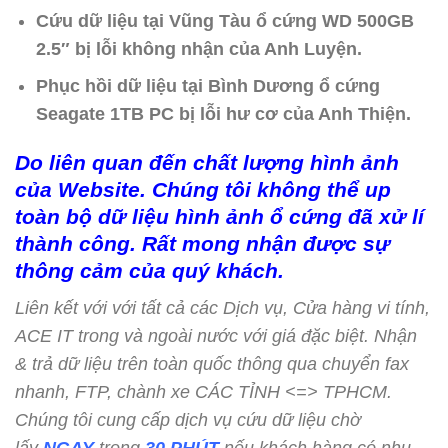
Cứu dữ liệu tại Vũng Tàu ổ cứng WD 500GB
2.5″ bị lỗi không nhận của Anh Luyện.
Phục hồi dữ liệu tại Bình Dương ổ cứng
Seagate 1TB PC bị lỗi hư cơ của Anh Thiện.
Do liên quan đến chất lượng hình ảnh
của Website. Chúng tôi không thể up
toàn bộ dữ liệu hình ảnh ổ cứng đã xử lí
thành công. Rất mong nhận được sự
thông cảm của quý khách.
Liên kết với với tất cả các Dịch vụ, Cửa hàng vi tính,
ACE IT trong và ngoài nước với giá đặc biệt. Nhận
& trả dữ liệu trên toàn quốc thông qua chuyển fax
nhanh, FTP, chành xe CÁC TỈNH <=> TPHCM.
Chúng tôi cung cấp dịch vụ cứu dữ liệu chờ
lấy
NGAY
trong
30 PHÚT
nếu khách hàng có nhu