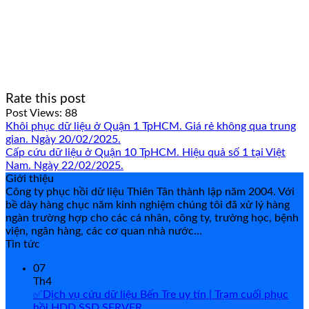
Rate this post
Post Views:
88
Khôi phục dữ liệu ở Quận 1 TpHCM. Giá rẻ không qua trung
gian. Ngày 20/02/2025.
Cấp cứu dữ liệu ở Quận 10 TpHCM. Hiệu quả số 1 tại Việt
Nam. Ngày 22/02/2025.
Giới thiệu
Công ty phục hồi dữ liệu Thiên Tân thành lập năm 2004. Với
bề dày hàng chục năm kinh nghiệm chúng tôi đã xử lý hàng
ngàn trường hợp cho các cá nhân, công ty, trường học, bệnh
viện, ngân hàng, các cơ quan nhà nước…
Tin tức
07
Th4
✅Dịch vụ cứu dữ liệu Bến Tre uy tín | Trạm cuối phục
hồi HDD SSD SERVER