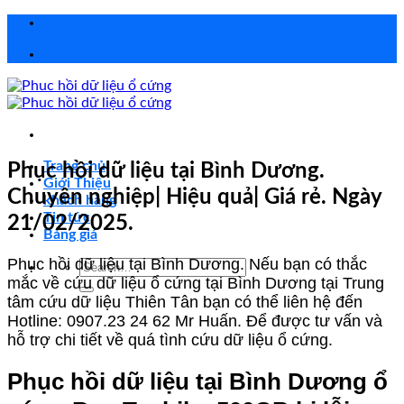
Chuyển
đến
nội
dung
Trang chủ
Phục hồi dữ liệu tại Bình Dương.
Giới Thiệu
Chuyên nghiệp| Hiệu quả| Giá rẻ. Ngày
khách hàng
Tin tức
21/02/2025.
Bảng giá
Phục hồi dữ liệu tại Bình Dương. Nếu bạn có thắc
Search
mắc về cứu dữ liệu ổ cứng tại Bình Dương tại Trung
for:
tâm cứu dữ liệu Thiên Tân bạn có thể liên hệ đến
Hotline: 0907.23 24 62 Mr Huấn. Để được tư vấn và
hỗ trợ chi tiết về quá tình cứu dữ liệu ổ cứng.
Phục hồi dữ liệu tại Bình Dương ổ