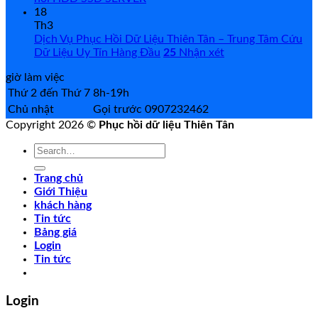
18
Th3
Dịch Vụ Phục Hồi Dữ Liệu Thiên Tân – Trung Tâm Cứu
Dữ Liệu Uy Tín Hàng Đầu
25
Nhận xét
giờ làm việc
Thứ 2 đến Thứ 7
8h-19h
Chủ nhật
Gọi trước 0907232462
Copyright 2026 ©
Phục hồi dữ liệu Thiên Tân
Search
for:
Trang chủ
Giới Thiệu
khách hàng
Tin tức
Bảng giá
Login
Tin tức
Login