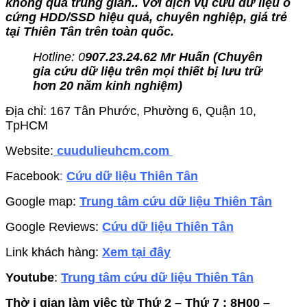
không qua trung gian.. Với dịch vụ cứu dữ liệu ổ
cứng HDD/SSD hiệu quả, chuyên nghiệp, giá trẻ
tại Thiên Tân trên toàn quốc.
Hotline: 0
907.23.24.62 Mr Huấn (
Chuyên
gia cứu dữ liệu trên mọi thiết bị lưu trữ
hơn 20 năm kinh nghiệm)
Địa chỉ: 167 Tân Phước, Phường 6, Quận 10,
TpHCM
Website:
cuudulieuhcm.com
Facebook
:
Cứu dữ liệu Thiên Tân
Google map:
Trung tâm cứu dữ liệu Thiên Tân
Google Reviews:
Cứu dữ liệu Thiên Tân
Link khách hàng:
Xem tại đây
Youtube
:
Trung tâm cứu dữ liệu Thiên Tân
Thờ i gian làm việc từ Thứ 2 – Thứ 7 : 8H00 –