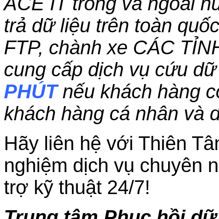
ACE IT trong và ngoài nư
trả dữ liệu trên toàn qu
FTP, chành xe CÁC TỈN
cung cấp dịch vụ cứu dữ 
PHÚT
nếu khách hàng c
khách hàng cá nhân và 
Hãy liên hệ với Thiên Tâ
nghiệm dịch vụ chuyên n
trợ kỹ thuật 24/7!
Trung tâm Phục hồi dữ l