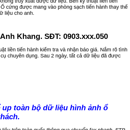
ông truy xuất được dữ liệu. Bên kỹ thuật liền tiến
a. Ổ cứng được mang vào phòng sạch tiến hành thay thế
ữ liệu cho anh.
a Anh Khang. SĐT: 0903.xxx.050
ật liền tiến hành kiểm tra và nhận báo giá. Nắm rõ tình
 cụ chuyên dụng. Sau 2 ngày, tất cả dữ liệu đã được
 up toàn bộ dữ liệu hình ảnh ổ
khách.