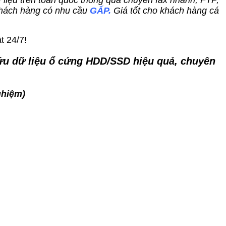
dữ liệu trên toàn quốc thông qua chuyển fax nhanh, FTP,
hách hàng có nhu cầu
GẤP.
Giá tốt cho khách hàng cá
t 24/7!
 cứu dữ liệu ổ cứng HDD/SSD hiệu quả, chuyên
ghiệm)