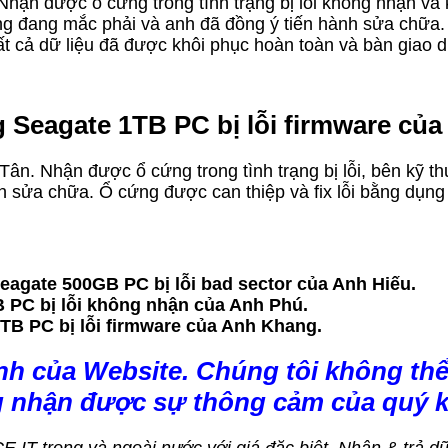
ận được ổ cứng trong tình trạng bị lỗi không nhận và kh
ứng đang mắc phải và anh đã đồng ý tiến hành sửa chữ
tất cả dữ liệu đã được khôi phục hoàn toàn và bàn giao d
g Seagate 1TB PC bị lỗi firmware củ
ân. Nhận được ổ cứng trong tình trạng bị lỗi, bên kỹ thu
h sửa chữa. Ổ cứng được can thiệp và fix lỗi bằng dụng
eagate 500GB PC bị lỗi bad sector của Anh Hiếu.
 PC bị lỗi không nhận của Anh Phú.
1TB PC bị lỗi firmware của Anh Khang.
nh của Website. Chúng tôi không thể
g nhận được sự thông cảm của quý 