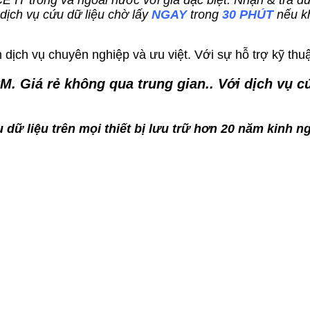
ACE IT trong và ngoài nước với giá đặc biệt. Nhận & trả 
ch vụ cứu dữ liệu chờ lấy
NGAY
trong
30 PHÚT
nếu k
dịch vụ chuyên nghiệp và ưu việt. Với sự hỗ trợ kỹ thuậ
CM
. Giá rẻ không qua trung gian.. Với dịch vụ
 dữ liệu trên mọi thiết bị lưu trữ hơn 20 năm kinh n