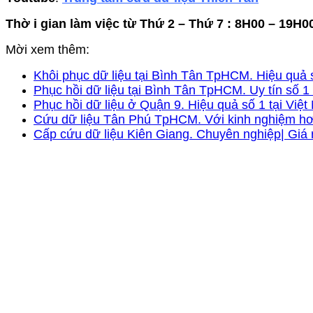
Thờ i gian làm việc từ Thứ 2 – Thứ 7 : 8H00 – 19H0
Mời xem thêm:
Khôi phục dữ liệu tại Bình Tân TpHCM. Hiệu quả 
Phục hồi dữ liệu tại Bình Tân TpHCM. Uy tín số 1
Phục hồi dữ liệu ở Quận 9. Hiệu quả số 1 tại Việ
Cứu dữ liệu Tân Phú TpHCM. Với kinh nghiệm hơ
Cấp cứu dữ liệu Kiên Giang. Chuyên nghiệp| Giá 