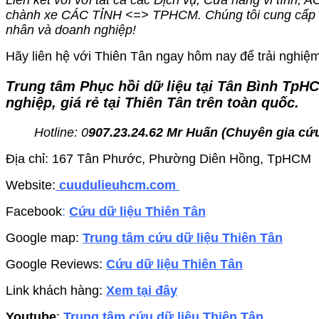
Liên kết với với tất cả các Dịch vụ, Cửa hàng vi tính, 
chành xe CÁC TỈNH <=> TPHCM. Chúng tôi cung cấp dị
nhân và doanh nghiệp!
Hãy liên hệ với Thiên Tân ngay hôm nay để trải nghiệm 
Trung tâm Phục hồi dữ liệu tại Tân Bình TpH
nghiệp, giá rẻ tại Thiên Tân trên toàn quốc.
Hotline: 0
907.23.24.62 Mr Huấn (
Chuyên gia cứu
Địa chỉ: 167 Tân Phước, Phường Diên Hồng, TpHCM
Website:
cuudulieuhcm.com
Facebook
:
Cứu dữ liệu Thiên Tân
Google map:
Trung tâm cứu dữ liệu Thiên Tân
Google Reviews:
Cứu dữ liệu Thiên Tân
Link khách hàng:
Xem tại đây
Youtube
:
Trung tâm cứu dữ liệu Thiên Tân