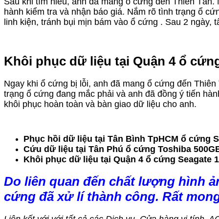
Sau khi tìm hiểu, anh đã mang ổ cứng đến Thiên Tân. Nh
hành kiểm tra và nhận báo giá. Nắm rõ tình trạng ổ c
linh kiện, tránh bụi mịn bám vào ổ cứng . Sau 2 ngày, 
Khôi phục dữ liệu tại Quận 4 ổ cứn
Ngay khi ổ cứng bị lỗi, anh đã mang ổ cứng đến Thiên T
trạng ổ cứng đang mắc phải và anh đã đồng ý tiến hàn
khôi phục hoàn toàn và bàn giao dữ liệu cho anh.
Phục hồi dữ liệu tại Tân Bình TpHCM ổ cứng S
Cứu dữ liệu tại Tân Phú ổ cứng Toshiba 500GB
Khôi phục dữ liệu tại Quận 4 ổ cứng Seagate 
Do liên quan đến chất lượng hình ả
cứng đã xử lí thành công. Rất mon