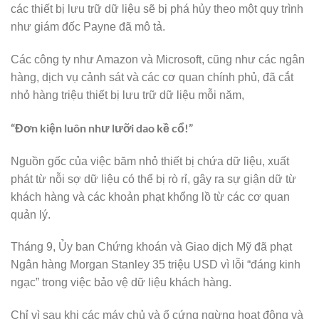
các thiết bị lưu trữ dữ liệu sẽ bị phá hủy theo một quy trình
như giám đốc Payne đã mô tả.
Các công ty như Amazon và Microsoft, cũng như các ngân
hàng, dịch vụ cảnh sát và các cơ quan chính phủ, đã cắt
nhỏ hàng triệu thiết bị lưu trữ dữ liệu mỗi năm,
“Đơn kiện luôn như lưỡi dao kề cổ!”
Nguồn gốc của việc băm nhỏ thiết bị chứa dữ liệu, xuất
phát từ nỗi sợ dữ liệu có thể bị rò rỉ, gây ra sự giận dữ từ
khách hàng và các khoản phạt khổng lồ từ các cơ quan
quản lý.
Tháng 9, Ủy ban Chứng khoán và Giao dịch Mỹ đã phạt
Ngân hàng Morgan Stanley 35 triệu USD vì lỗi “đáng kinh
ngạc” trong việc bảo vệ dữ liệu khách hàng.
Chỉ vì sau khi các máy chủ và ổ cứng ngừng hoạt động và