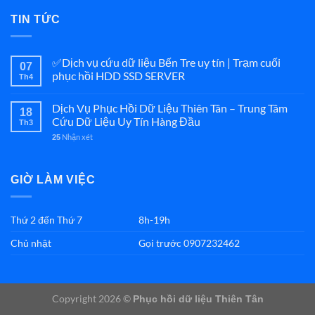
TIN TỨC
✅Dịch vụ cứu dữ liệu Bến Tre uy tín | Trạm cuối
07
phục hồi HDD SSD SERVER
Th4
Dịch Vụ Phục Hồi Dữ Liệu Thiên Tân – Trung Tâm
18
Cứu Dữ Liệu Uy Tín Hàng Đầu
Th3
Nhận xét
25
GIỜ LÀM VIỆC
Thứ 2 đến Thứ 7
8h-19h
Chủ nhật
Gọi trước 0907232462
Copyright 2026 ©
Phục hồi dữ liệu Thiên Tân