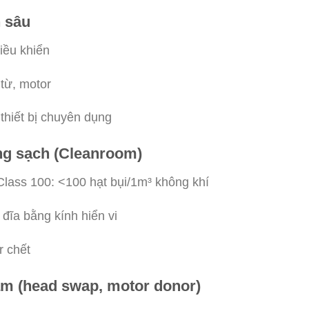
n sâu
iều khiển
 từ, motor
thiết bị chuyên dụng
ng sạch (Cleanroom)
lass 100: <100 hạt bụi/1m³ không khí
 đĩa bằng kính hiển vi
r chết
tạm (head swap, motor donor)