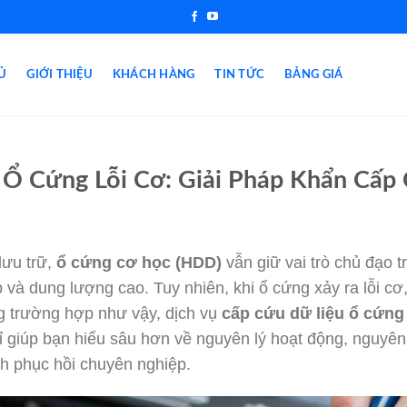
Ủ
GIỚI THIỆU
KHÁCH HÀNG
TIN TỨC
BẢNG GIÁ
 Ổ Cứng Lỗi Cơ: Giải Pháp Khẩn Cấp
lưu trữ,
ổ cứng cơ học (HDD)
vẫn giữ vai trò chủ đạo tr
p và dung lượng cao. Tuy nhiên, khi ổ cứng xảy ra lỗi c
ững trường hợp như vậy, dịch vụ
cấp cứu dữ liệu ổ cứng 
hỉ giúp bạn hiểu sâu hơn về nguyên lý hoạt động, nguyê
nh phục hồi chuyên nghiệp.