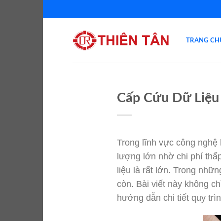
Chuyển
đến
nội
TRANG CH
dung
Cấp Cứu Dữ Liệu
Trong lĩnh vực công nghệ 
lượng lớn nhờ chi phí thấ
liệu là rất lớn. Trong nh
còn. Bài viết này không c
hướng dẫn chi tiết quy trì