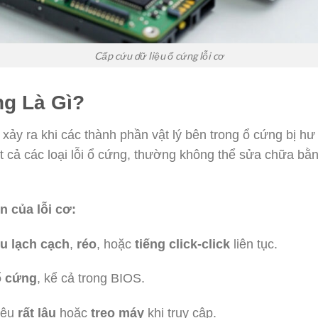
Cấp cứu dữ liệu ổ cứng lỗi cơ
ng Là Gì?
 xảy ra khi các thành phần vật lý bên trong ổ cứng bị hư
ất cả các loại lỗi ổ cứng, thường không thể sửa chữa b
n của lỗi cơ:
u lạch cạch
,
réo
, hoặc
tiếng click-click
liên tục.
ổ cứng
, kể cả trong BIOS.
liệu
rất lâu
hoặc
treo máy
khi truy cập.