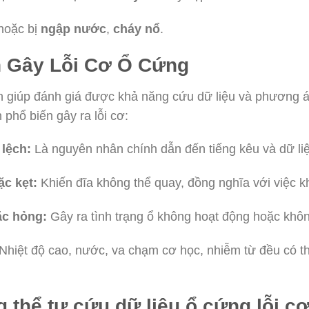
 hoặc bị
ngập nước
,
cháy nổ
.
n Gây Lỗi Cơ Ổ Cứng
n giúp đánh giá được khả năng cứu dữ liệu và phương á
phổ biến gây ra lỗi cơ:
lệch:
Là nguyên nhân chính dẫn đến tiếng kêu và dữ liệ
ặc kẹt:
Khiến đĩa không thể quay, đồng nghĩa với việc kh
ặc hỏng:
Gây ra tình trạng ổ không hoạt động hoặc khô
Nhiệt độ cao, nước, va chạm cơ học, nhiễm từ đều có t
g thể tự cứu dữ liệu ổ cứng lỗi c