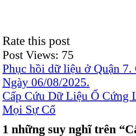
Rate this post
Post Views:
75
Phục hồi dữ liệu ở Quận 7. 
Ngày 06/08/2025.
Cấp Cứu Dữ Liệu Ổ Cứng L
Mọi Sự Cố
1 những suy nghĩ trên “
Cấ