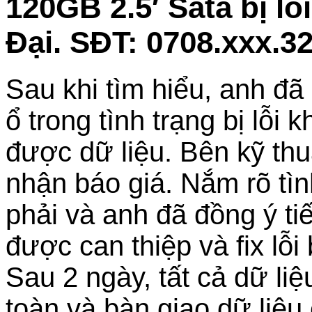
120GB 2.5′ Sata bị l
Đại. SĐT: 0708.xxx.3
Sau khi tìm hiểu, anh đ
ổ trong tình trạng bị lỗi
được dữ liệu. Bên kỹ thuậ
nhận báo giá. Nắm rõ tì
phải và anh đã đồng ý t
được can thiệp và fix lỗ
Sau 2 ngày, tất cả dữ li
toàn và bàn giao dữ liệu