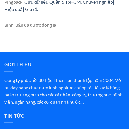
Pingback:
Cứu dữ liệu Quận 6 TpHCM. Chuyên nghiệp|
Hiệu quả| Giá rẻ.
Bình luận đã được đóng lại.
GIỚI THIỆU
Công ty phục hồi dữ liệu Thiên Tân thành lập năm 2004. Với
bề dày hàng chục năm kinh nghiệm chúng tôi đã xử lý hàng
ngàn trường hợp cho các cá nhân, công ty, trường học, bệnh
viện, ngân hàng, các cơ quan nhà nước…
TIN TỨC