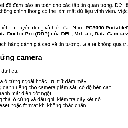
ết để đảm bảo an toàn cho các tập tin quan trọng. Dữ li
ông chính thống có thể làm mất dữ liệu vĩnh viễn. Việc
hiết bị chuyên dụng và hiện đại. Như:
PC3000 PortableP
ta Doctor Pro (DDP) của DFL; MrtLab; Data Campas
 hàng đánh giá cao và tin tưởng. Giá rẻ không qua trun
 cứng camera
dữ liệu:
a ổ cứng ngoài hoặc lưu trữ đám mây.
 dành riêng cho camera giám sát, có độ bền cao.
ránh mất điện đột ngột.
 thái ổ cứng và đầu ghi, kiểm tra dây kết nối.
eset hoặc format khi không chắc chắn.