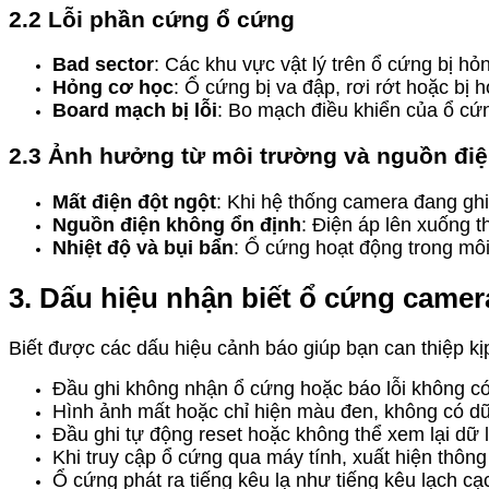
2.2 Lỗi phần cứng ổ cứng
Bad sector
: Các khu vực vật lý trên ổ cứng bị hỏ
Hỏng cơ học
: Ổ cứng bị va đập, rơi rớt hoặc bị 
Board mạch bị lỗi
: Bo mạch điều khiển của ổ cứ
2.3 Ảnh hưởng từ môi trường và nguồn đi
Mất điện đột ngột
: Khi hệ thống camera đang gh
Nguồn điện không ổn định
: Điện áp lên xuống t
Nhiệt độ và bụi bẩn
: Ổ cứng hoạt động trong môi 
3. Dấu hiệu nhận biết ổ cứng camera
Biết được các dấu hiệu cảnh báo giúp bạn can thiệp kịp
Đầu ghi không nhận ổ cứng hoặc báo lỗi không có
Hình ảnh mất hoặc chỉ hiện màu đen, không có dữ 
Đầu ghi tự động reset hoặc không thể xem lại dữ l
Khi truy cập ổ cứng qua máy tính, xuất hiện thôn
Ổ cứng phát ra tiếng kêu lạ như tiếng kêu lạch cạ