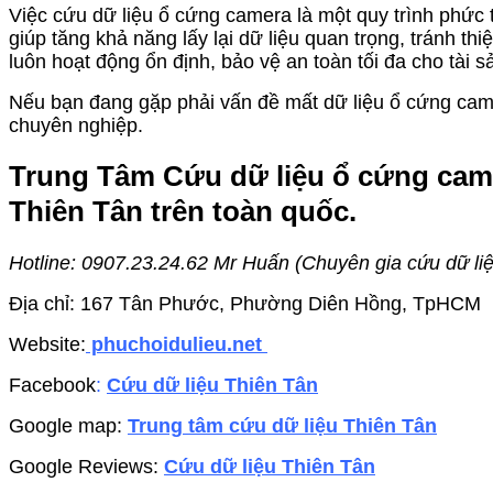
Việc cứu dữ liệu ổ cứng camera là một quy trình phức tạ
giúp tăng khả năng lấy lại dữ liệu quan trọng, tránh t
luôn hoạt động ổn định, bảo vệ an toàn tối đa cho tài 
Nếu bạn đang gặp phải vấn đề mất dữ liệu ổ cứng camer
chuyên nghiệp.
Trung Tâm Cứu dữ liệu ổ cứng camer
Thiên Tân trên toàn quốc.
Hotline: 0907.23.24.62 Mr Huấn (
Chuyên gia cứu dữ liệ
Địa chỉ: 167 Tân Phước, Phường Diên Hồng, TpHCM
Website:
phuchoidulieu.net
Facebook
:
Cứu dữ liệu Thiên Tân
Google map:
Trung tâm cứu dữ liệu Thiên Tân
Google Reviews:
Cứu dữ liệu Thiên Tân