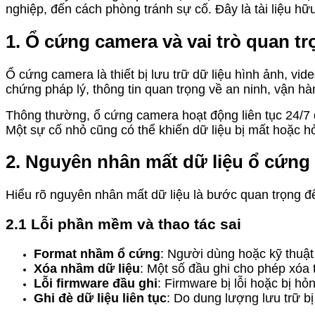
nghiệp, đến cách phòng tránh sự cố. Đây là tài liệu h
1. Ổ cứng camera và vai trò quan tr
Ổ cứng camera là thiết bị lưu trữ dữ liệu hình ảnh, vi
chứng pháp lý, thông tin quan trọng về an ninh, vận h
Thông thường, ổ cứng camera hoạt động liên tục 24/7 đ
Một sự cố nhỏ cũng có thể khiến dữ liệu bị mất hoặc hỏ
2. Nguyên nhân mất dữ liệu ổ cứng
Hiểu rõ nguyên nhân mất dữ liệu là bước quan trọng 
2.1 Lỗi phần mềm và thao tác sai
Format nhầm ổ cứng
: Người dùng hoặc kỹ thuật
Xóa nhầm dữ liệu
: Một số đầu ghi cho phép xóa 
Lỗi firmware đầu ghi
: Firmware bị lỗi hoặc bị h
Ghi đè dữ liệu liên tục
: Do dung lượng lưu trữ bị