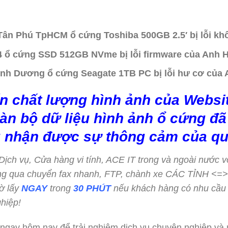
 Tân Phú TpHCM ổ cứng Toshiba 500GB 2.5′ bị lỗi k
 4 ổ cứng SSD 512GB NVme bị lỗi firmware của Anh 
Bình Dương ổ cứng Seagate 1TB PC bị lỗi hư cơ của
n chất lượng hình ảnh của Websit
àn bộ dữ liệu hình ảnh ổ cứng đã 
 nhận được sự thông cảm của qu
c Dịch vụ, Cửa hàng vi tính, ACE IT trong và ngoài nước v
hông qua chuyển fax nhanh, FTP, chành xe CÁC TỈNH <
ờ lấy
NGAY
trong
30 PHÚT
nếu khách hàng có nhu cầu
hiệp!
 ngay hôm nay để trải nghiệm dịch vụ chuyên nghiệp và ư