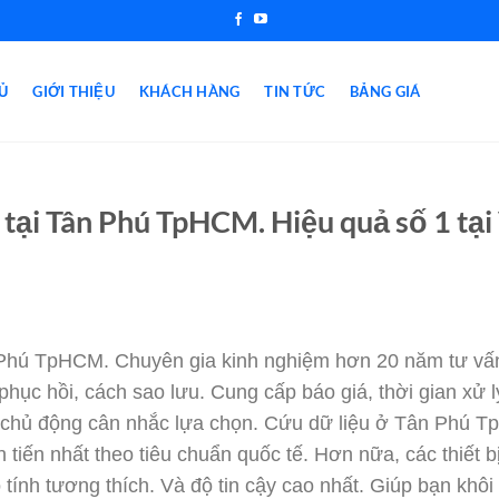
Ủ
GIỚI THIỆU
KHÁCH HÀNG
TIN TỨC
BẢNG GIÁ
 tại Tân Phú TpHCM. Hiệu quả số 1 tạ
 Phú TpHCM. Chuyên gia kinh nghiệm hơn 20 năm tư vấn 
phục hồi, cách sao lưu. Cung cấp báo giá, thời gian xử lý
chủ động cân nhắc lựa chọn. Cứu dữ liệu ở Tân Phú T
iên tiến nhất theo tiêu chuẩn quốc tế. Hơn nữa, các thiết
ính tương thích. Và độ tin cậy cao nhất. Giúp bạn khôi 