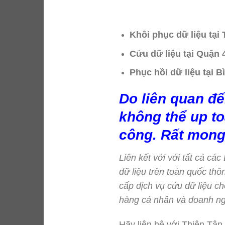
Khôi phục dữ liệu tại
Cứu dữ liệu tại Quận
Phục hồi dữ liệu tại 
Do liên quan đế
không thể up to
công. Rất mong
Liên kết với với tất cả cá
dữ liệu trên toàn quốc t
cấp dịch vụ cứu dữ liệu ch
hàng cá nhân và doanh ng
Hãy liên hệ với Thiên Tân