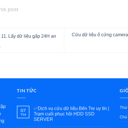
his post
Cứu dữ liệu ổ cứng camera:
 11. Lấy dữ liệu gấp 24H an
.
TIN TỨC
GI
lập
Thứ 
✅Dịch vụ cứu dữ liệu Bến Tre uy tín |
07
h
Trạm cuối phục hồi HDD SSD
Th4
Chủ 
SERVER
ng