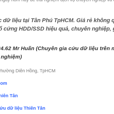
 dữ liệu tại Tân Phú TpHCM
. Giá rẻ không 
 ổ cứng HDD/SSD hiệu quả, chuyên nghiệp, gi
24.62 Mr Huấn (
Chuyên gia cứu dữ liệu trên mọ
 nghiệm)
 Phường Diên Hồng, TpHCM
.com
hiên Tân
ứu dữ liệu Thiên Tân