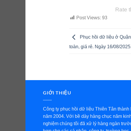
Rate t
Post Views:
93
Phục hồi dữ liệu ở Quận
toàn, giá rẻ. Ngày 16/08/2025
GIỚI THIỆU
Công ty phục hồi dữ liệu Thiên Tân thành 
năm 2004. Với bề dày hàng chục năm kin
nghiệm chúng tôi đã xử lý hàng ngàn trườ
hợp cho các cá nhân, công ty, trường học,