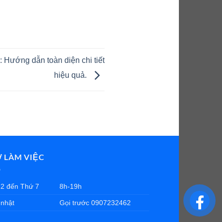
 Hướng dẫn toàn diện chi tiết
hiệu quả.
Ờ LÀM VIỆC
2 đến Thứ 7
8h-19h
nhật
Gọi trước 0907232462