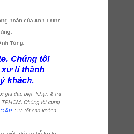
hông nhận của Anh Thịnh.
Hùng.
 Anh Tùng.
e. Chúng tôi
xử lí thành
ý khách.
ới giá đặc biệt. Nhận & trả
=> TPHCM. Chúng tôi cung
GẤP.
Giá tốt cho khách
u việt. Với sự hỗ trợ kỹ