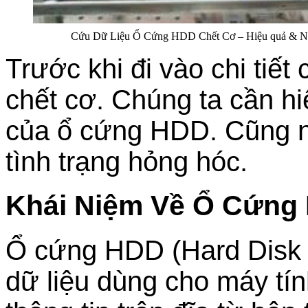
Cứu Dữ Liệu Ổ Cứng HDD Chết Cơ – Hiệu quả & N
Trước khi đi vào chi tiế
chết cơ. Chúng ta cần hi
của ổ cứng HDD. Cũng n
tình trạng hỏng hóc.
Khái Niệm Về Ổ Cứng
Ổ cứng HDD (Hard Disk Dr
dữ liệu dùng cho máy tí