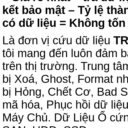
kết bảo mật – Tỷ lệ th
có dữ liệu = Không tốn
Là đơn vị cứu dữ liệu
TR
tôi mang đến luôn đảm b
trên thị trường. Trung t
bị Xoá, Ghost, Format n
bị Hỏng, Chết Cơ, Bad Se
mã hóa, Phục hồi dữ liệ
Máy Chủ. Dữ Liệu Ổ cứn