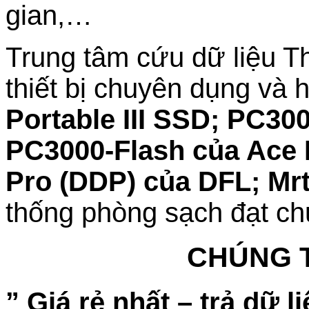
gian,…
Trung tâm cứu dữ liệu Th
thiết bị chuyên dụng và 
Portable III SSD; PC3
PC3000-Flash của Ace 
Pro (DDP) của DFL; Mr
thống phòng sạch đạt ch
CHÚNG T
” Giá rẻ nhất – trả dữ 