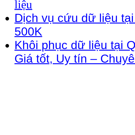
liệu
Dịch vụ cứu dữ liệu tạ
500K
Khôi phục dữ liệu tại
Giá tốt, Uy tín – Chuy