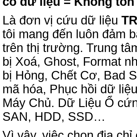
có dữ liệu = Không tốn
Là đơn vị cứu dữ liệu
TR
tôi mang đến luôn đảm b
trên thị trường. Trung t
bị Xoá, Ghost, Format n
bị Hỏng, Chết Cơ, Bad Se
mã hóa, Phục hồi dữ liệ
Máy Chủ. Dữ Liệu Ổ cứn
SAN, HDD, SSD…
Vì vậy, việc chọn địa chỉ