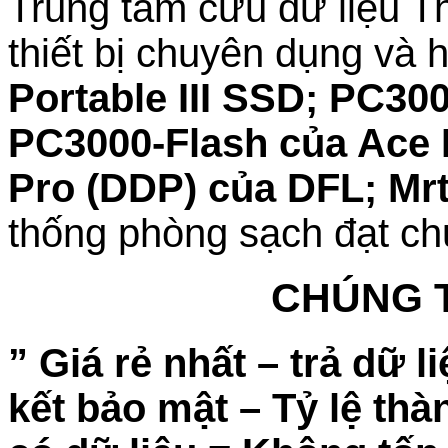
Trung tâm cứu dữ liệu Th
thiết bị chuyên dụng và 
Portable III SSD; PC3
PC3000-Flash của Ace 
Pro (DDP) của DFL; Mr
thống phòng sạch đạt ch
CHÚNG T
” Giá rẻ nhất – trả dữ 
kết bảo mật – Tỷ lệ th