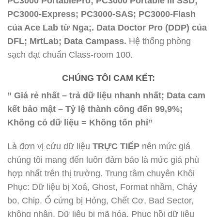
PC3000 PortablePro; PC3000 Portable III SSD;
PC3000-Express; PC3000-SAS; PC3000-Flash
của Ace Lab từ Nga;. Data Doctor Pro (DDP) của
DFL; MrtLab; Data Campass.
Hệ thống phòng
sạch đạt chuẩn Class-room 100.
CHÚNG TÔI CAM KẾT:
” Giá rẻ nhất – trả dữ liệu nhanh nhất; Data cam
kết bảo mật – Tỷ lệ thành công đến 99,9%;
Không có dữ liệu = Không tốn phí”
Là đơn vị cứu dữ liệu
TRỰC TIẾP
nên mức giá
chúng tôi mang đến luôn đảm bảo là mức giá phù
hợp nhất trên thị trường. Trung tâm chuyên Khôi
Phục: Dữ liệu bị Xoá, Ghost, Format nhầm, Cháy
bo, Chip. Ổ cứng bị Hỏng, Chết Cơ, Bad Sector,
không nhận. Dữ liệu bị mã hóa, Phục hồi dữ liệu