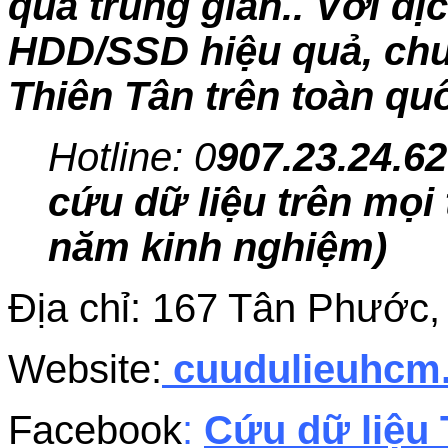
qua trung gian.. Với dị
HDD/SSD hiệu quả, chuy
Thiên Tân trên toàn qu
Hotline: 0
907.23.24.62
cứu dữ liệu trên mọi 
năm kinh nghiệm)
Địa chỉ: 167 Tân Phước
Website:
cuudulieuhc
Facebook
:
Cứu dữ liệu 