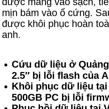
được mang vào sạch, tiế
mịn bám vào ổ cứng. Sau 
được khôi phục hoàn toà
anh.
Cứu dữ liệu ở Quản
2.5″ bị lỗi flash của
Khôi phục dữ liệu tạ
500GB PC bị lỗi fir
Phục hồi dữ liệu tại