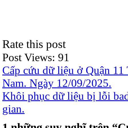
Rate this post
Post Views:
91
Cấp cứu dữ liệu ở Quận 11 
Nam. Ngày 12/09/2025.
Khôi phục dữ liệu bị lỗi ba
gian.
1 những suy nghĩ trên “
C