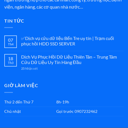
viện, ngân hàng, các cơ quan nhà nước…
TIN TỨC
✅Dịch vụ cứu dữ liệu Bến Tre uy tín | Trạm cuối
07
phục hồi HDD SSD SERVER
Th4
Dịch Vụ Phục Hồi Dữ Liệu Thiên Tân – Trung Tâm
18
Cứu Dữ Liệu Uy Tín Hàng Đầu
Th3
25
Nhận xét
GIỜ LÀM VIỆC
Thứ 2 đến Thứ 7
8h-19h
Chủ nhật
Gọi trước 0907232462