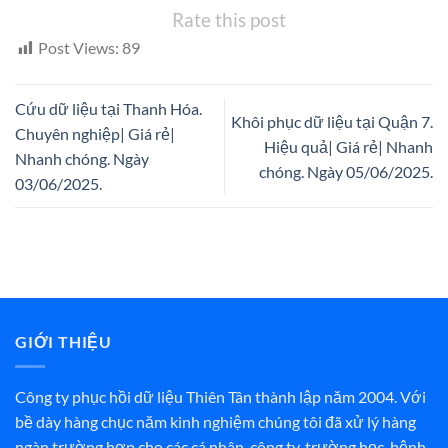
Rate this post
Post Views:
89
Cứu dữ liệu tại Thanh Hóa.
Khôi phục dữ liệu tại Quận 7.
Chuyên nghiệp| Giá rẻ|
Hiệu quả| Giá rẻ| Nhanh
Nhanh chóng. Ngày
chóng. Ngày 05/06/2025.
03/06/2025.
GIỚI THIỆU
Công ty phục hồi dữ liệu Thiên Tân thành lập năm 2004. Với
bề dày hàng chục năm kinh nghiệm chúng tôi đã xử lý hàng
ngàn trường hợp cho các cá nhân, công ty, trường học, bệnh