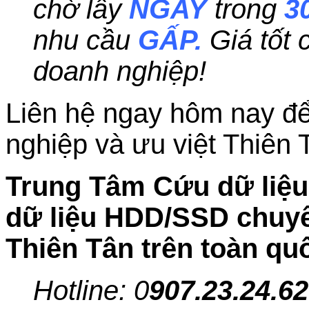
chờ lấy
NGAY
trong
3
nhu cầu
GẤP.
Giá tốt
doanh nghiệp!
Liên hệ ngay hôm nay để
nghiệp và ưu việt Thiên 
Trung Tâm Cứu dữ liệu 
dữ liệu HDD/SSD chuyên
Thiên Tân trên toàn qu
Hotline: 0
907.23.24.62