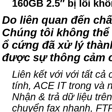
160GB 2.5″ bị lỗi k
Do liên quan đến chấ
Chúng tôi không thể 
ổ cứng đã xử lý thà
được sự thông cảm c
Liên kết với với tất cả
tính, ACE IT trong và n
Nhận & trả dữ liệu trê
chuyển fax nhanh, FT