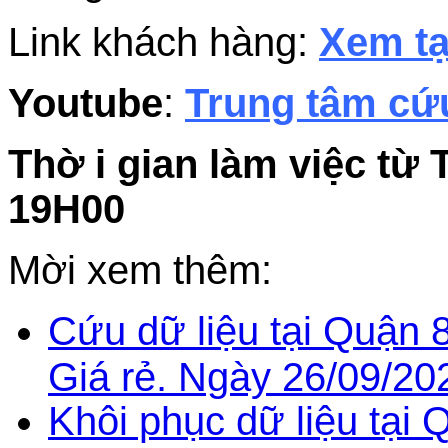
Link khách hàng:
Xem tạ
Youtube
:
Trung tâm cứu
Thờ i gian làm việc từ 
19H00
Mời xem thêm:
Cứu dữ liệu tại Quận 
Giá rẻ. Ngày 26/09/20
Khôi phục dữ liệu tại 