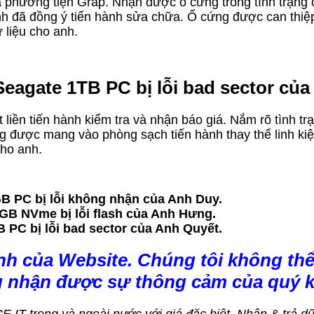
phương tiện Grap. Nhận được ổ cứng trong tình trạng ổ b
h đã đồng ý tiến hành sửa chữa. Ổ cứng được can thiệp 
 liệu cho anh.
Seagate 1TB PC bị lỗi bad sector củ
ật liền tiến hành kiểm tra và nhận báo giá. Nắm rõ tình
g được mang vào phòng sạch tiến hành thay thế linh kiệ
cho anh.
B PC bị lỗi không nhận của Anh Duy.
GB NVme bị lỗi flash của Anh Hưng.
B PC bị lỗi bad sector của Anh Quyết.
nh của Website. Chúng tôi không thể
g nhận được sự thông cảm của quý 