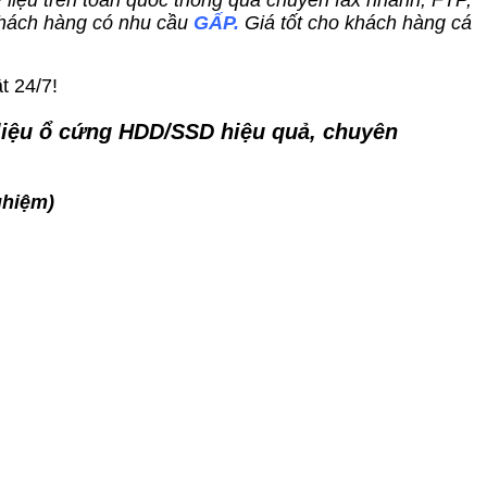
dữ liệu trên toàn quốc thông qua chuyển fax nhanh, FTP,
hách hàng có nhu cầu
GẤP.
Giá tốt cho khách hàng cá
t 24/7!
 liệu ổ cứng HDD/SSD hiệu quả, chuyên
ghiệm)