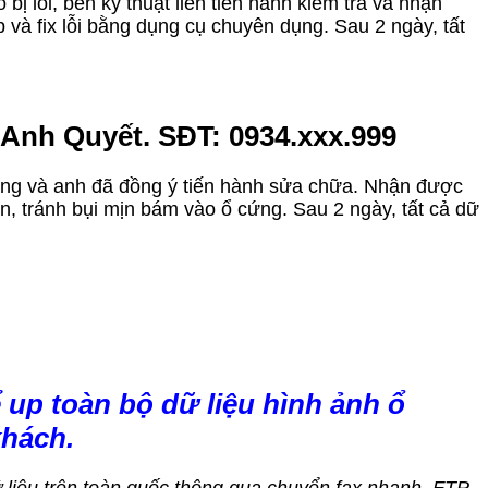
ị lỗi, bên kỹ thuật liền tiến hành kiểm tra và nhận
và fix lỗi bằng dụng cụ chuyên dụng. Sau 2 ngày, tất
a Anh Quyết. SĐT: 0934.xxx.999
 trạng và anh đã đồng ý tiến hành sửa chữa. Nhận được
n, tránh bụi mịn bám vào ổ cứng. Sau 2 ngày, tất cả dữ
 up toàn bộ dữ liệu hình ảnh ổ
khách.