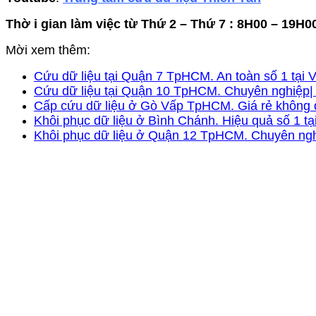
Thờ i gian làm việc từ Thứ 2 – Thứ 7 : 8H00 – 19H0
Mời xem thêm:
Cứu dữ liệu tại Quận 7 TpHCM. An toàn số 1 tại 
Cứu dữ liệu tại Quận 10 TpHCM. Chuyên nghiệp| 
Cấp cứu dữ liệu ở Gò Vấp TpHCM. Giá rẻ không q
Khôi phục dữ liệu ở Bình Chánh. Hiệu quả số 1 tạ
Khôi phục dữ liệu ở Quận 12 TpHCM. Chuyên ngh