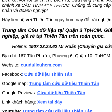
Liên kết với với tất cả các Dịch vụ, Cửa hàng vi tính, 
chành xe CÁC TỈNH <=> TPHCM. Chúng tôi cung cấp dị
nhân và doanh nghiệp!
Hãy liên hệ với Thiên Tân ngay hôm nay để trải nghiệm 
Trung tâm Cứu dữ liệu tại Quận 3 TpHCM. Giá
nghiệp, giá rẻ tại Thiên Tân trên toàn quốc.
Hotline: 0
907.23.24.62 Mr Huấn (
Chuyên gia cứu
Địa chỉ: 167 Tân Phước, Phường 6, Quận 10, TpHCM
Website:
cuudulieuhcm.com
Facebook
:
Cứu dữ liệu Thiên Tân
Google map:
Trung tâm cứu dữ liệu Thiên Tân
Google Reviews:
Cứu dữ liệu Thiên Tân
Link khách hàng:
Xem tại đây
Youtube
:
Trung tâm cứu dữ liệu Thiên Tân