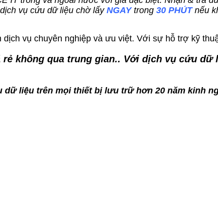
ACE IT trong và ngoài nước với giá đặc biệt. Nhận & trả 
ch vụ cứu dữ liệu chờ lấy
NGAY
trong
30 PHÚT
nếu k
dịch vụ chuyên nghiệp và ưu việt. Với sự hỗ trợ kỹ thuậ
 rẻ không qua trung gian.. Với dịch vụ cứu dữ
 dữ liệu trên mọi thiết bị lưu trữ hơn 20 năm kinh n