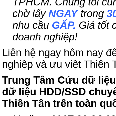
TPHCM. Chúng tôi cung
chờ lấy
NGAY
trong
3
nhu cầu
GẤP.
Giá tốt
doanh nghiệp!
Liên hệ ngay hôm nay để
nghiệp và ưu việt Thiên 
Trung Tâm Cứu dữ liệu 
dữ liệu HDD/SSD chuyên
Thiên Tân trên toàn qu