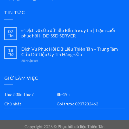
TIN TỨC
✅Dịch vụ cứu dữ liệu Bến Tre uy tín | Trạm cuối
07
phục hồi HDD SSD SERVER
Th4
Dịch Vụ Phục Hồi Dữ Liệu Thiên Tân – Trung Tâm
18
Cứu Dữ Liệu Uy Tín Hàng Đầu
Th3
Nhận xét
25
GIỜ LÀM VIỆC
Thứ 2 đến Thứ 7
8h-19h
Chủ nhật
Gọi trước 0907232462
Copyright 2026 ©
Phục hồi dữ liệu Thiên Tân