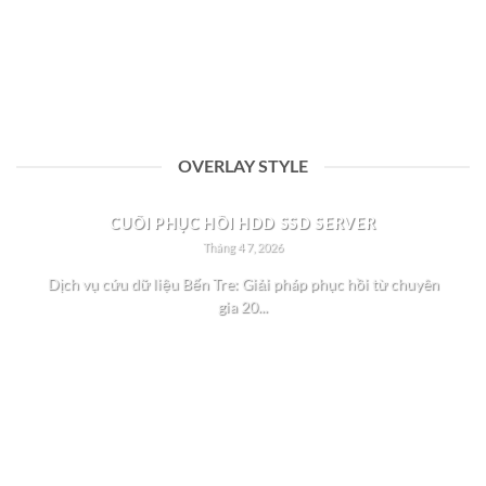
Khôi phục dữ liệu tại Quận 11 TpHCM. Nếu bạn có thắc mắc về
cứu...
OVERLAY STYLE
✅DỊCH VỤ CỨU DỮ LIỆU BẾN TRE UY TÍN | TRẠM
CUỐI PHỤC HỒI HDD SSD SERVER
Tháng 4 7, 2026
Dịch vụ cứu dữ liệu Bến Tre: Giải pháp phục hồi từ chuyên
gia 20...