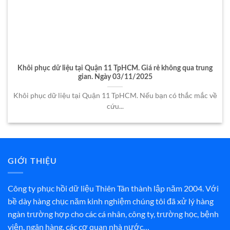
Khôi phục dữ liệu tại Quận 11 TpHCM. Giá rẻ không qua trung
gian. Ngày 03/11/2025
Khôi phục dữ liệu tại Quận 11 TpHCM. Nếu bạn có thắc mắc về
cứu...
GIỚI THIỆU
Công ty phục hồi dữ liệu Thiên Tân thành lập năm 2004. Với
bề dày hàng chục năm kinh nghiệm chúng tôi đã xử lý hàng
ngàn trường hợp cho các cá nhân, công ty, trường học, bệnh
viện, ngân hàng, các cơ quan nhà nước…