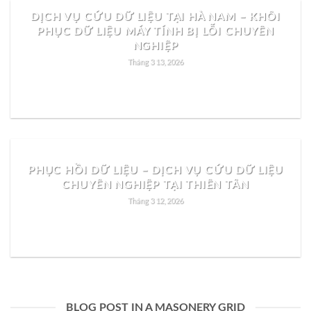
DỊCH VỤ CỨU DỮ LIỆU TẠI HÀ NAM – KHÔI
PHỤC DỮ LIỆU MÁY TÍNH BỊ LỖI CHUYÊN
NGHIỆP
Tháng 3 13, 2026
READ MORE
PHỤC HỒI DỮ LIỆU – DỊCH VỤ CỨU DỮ LIỆU
CHUYÊN NGHIỆP TẠI THIÊN TÂN
Tháng 3 12, 2026
READ MORE
BLOG POST IN A MASONERY GRID