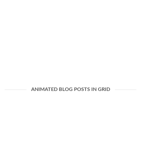
ANIMATED BLOG POSTS IN GRID
✅Dịch vụ cứu dữ liệu Bến Tre uy tín | Trạm cuối phục hồi HDD
SSD SERVER
Tháng 4 7, 2026
Dịch vụ cứu dữ liệu Bến Tre: Giải pháp phục hồi từ chuyên gia
20...