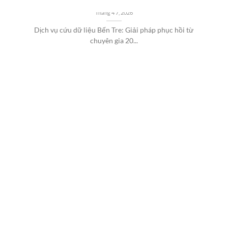
phục hồi HDD SSD SERVER
Tháng 4 7, 2026
Dịch vụ cứu dữ liệu Bến Tre: Giải pháp phục hồi từ
chuyên gia 20...