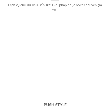
Dịch vụ cứu dữ liệu Bến Tre: Giải pháp phục hồi từ chuyên gia
20...
PUSH STYLE
✅Dịch vụ cứu dữ liệu Bến Tre uy tín | Trạm cuối