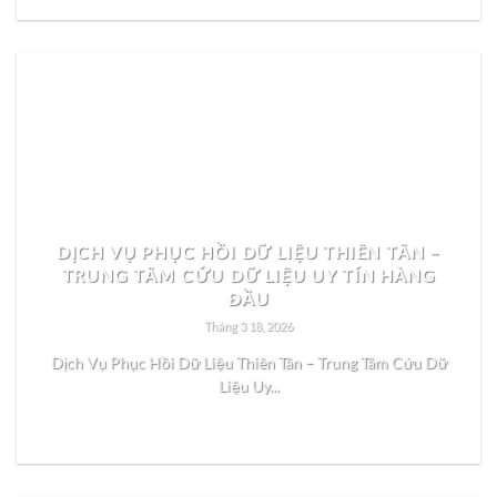
DỊCH VỤ PHỤC HỒI DỮ LIỆU THIÊN TÂN –
TRUNG TÂM CỨU DỮ LIỆU UY TÍN HÀNG
ĐẦU
Tháng 3 18, 2026
Dịch Vụ Phục Hồi Dữ Liệu Thiên Tân – Trung Tâm Cứu Dữ
Liệu Uy...
READ MORE