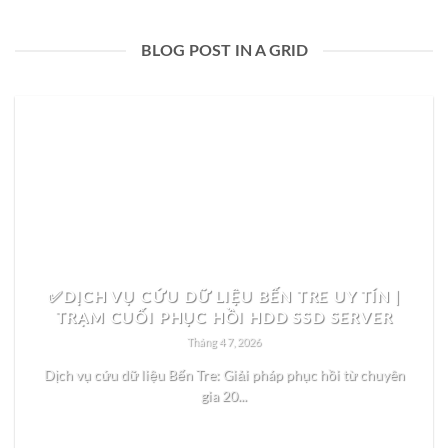
BLOG POST IN A GRID
✅DỊCH VỤ CỨU DỮ LIỆU BẾN TRE UY TÍN |
TRẠM CUỐI PHỤC HỒI HDD SSD SERVER
Tháng 4 7, 2026
Dịch vụ cứu dữ liệu Bến Tre: Giải pháp phục hồi từ chuyên
gia 20...
READ MORE