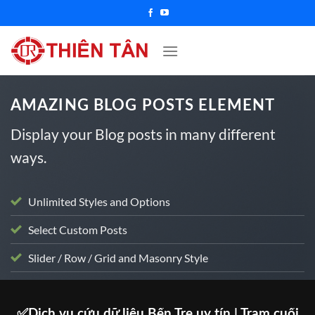
Chuyển
đến
nội
dung
AMAZING BLOG POSTS ELEMENT
Display your Blog posts in many different
ways.
Unlimited Styles and Options
Select Custom Posts
Slider / Row / Grid and Masonry Style
TINTUC
✅Dịch vụ cứu dữ liệu Bến Tre uy tín | Trạm cuối
D