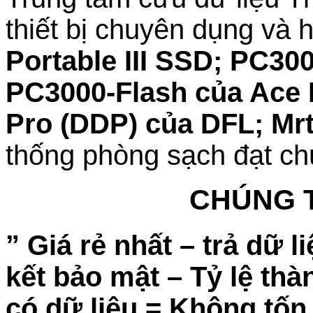
thiết bị chuyên dụng và 
Portable III SSD; PC3
PC3000-Flash của Ace 
Pro (DDP) của DFL; Mr
thống phòng sạch đạt ch
CHÚNG T
” Giá rẻ nhất – trả dữ 
kết bảo mật – Tỷ lệ th
có dữ liệu = Không tốn