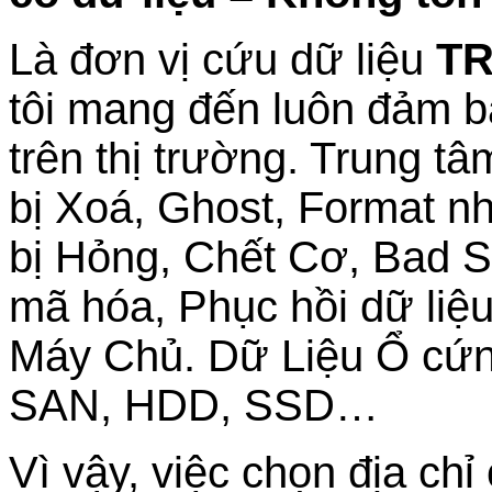
Là đơn vị cứu dữ liệu
TR
tôi mang đến luôn đảm b
trên thị trường. Trung t
bị Xoá, Ghost, Format n
bị Hỏng, Chết Cơ, Bad Se
mã hóa, Phục hồi dữ liệ
Máy Chủ. Dữ Liệu Ổ cứn
SAN, HDD, SSD…
Vì vậy, việc chọn địa chỉ