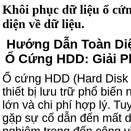
Khôi phục dữ liệu ổ c
diện về dữ liệu.
Hướng Dẫn Toàn Diệ
Ổ Cứng HDD: Giải P
Ổ cứng HDD (Hard Disk D
thiết bị lưu trữ phổ biế
lớn và chi phí hợp lý. T
gặp sự cố dẫn đến mất d
nghiêm trọng đến công vi