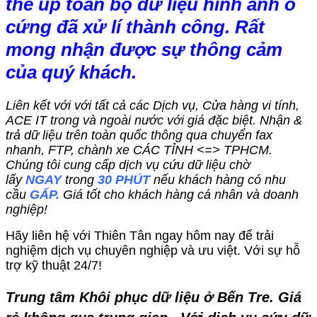
thể up toàn bộ dữ liệu hình ảnh ổ
cứng đã xử lí thành công. Rất
mong nhận được sự thông cảm
của quý khách.
Liên kết với với tất cả các Dịch vụ, Cửa hàng vi tính,
ACE IT trong và ngoài nước với giá đặc biệt. Nhận &
trả dữ liệu trên toàn quốc thông qua chuyển fax
nhanh, FTP, chành xe CÁC TỈNH <=> TPHCM.
Chúng tôi cung cấp dịch vụ cứu dữ liệu chờ
lấy
NGAY
trong
30 PHÚT
nếu khách hàng có nhu
cầu
GẤP.
Giá tốt cho khách hàng cá nhân và doanh
nghiệp!
Hãy liên hệ với Thiên Tân ngay hôm nay để trải
nghiệm dịch vụ chuyên nghiệp và ưu việt. Với sự hỗ
trợ kỹ thuật 24/7!
Trung tâm Khôi phục dữ liệu ở Bến Tre. Giá