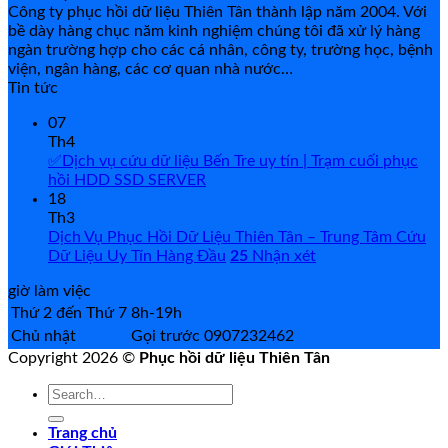
Công ty phục hồi dữ liệu Thiên Tân thành lập năm 2004. Với
bề dày hàng chục năm kinh nghiệm chúng tôi đã xử lý hàng
ngàn trường hợp cho các cá nhân, công ty, trường học, bệnh
viện, ngân hàng, các cơ quan nhà nước…
Tin tức
07
Th4
✅Dịch vụ cứu dữ liệu Bến Tre uy tín | Trạm cuối phục
hồi HDD SSD SERVER
18
Th3
Dịch Vụ Phục Hồi Dữ Liệu Thiên Tân – Trung Tâm Cứu
Dữ Liệu Uy Tín Hàng Đầu
25
Nhận xét
giờ làm việc
Thứ 2 đến Thứ 7
8h-19h
Chủ nhật
Gọi trước 0907232462
Copyright 2026 ©
Phục hồi dữ liệu Thiên Tân
Search
for:
Trang chủ