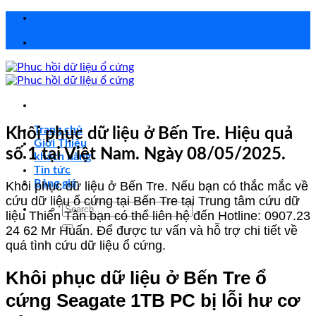
Chuyển
đến
nội
dung
Trang chủ
Khôi phục dữ liệu ở Bến Tre. Hiệu quả
Giới Thiệu
số 1 tại Việt Nam. Ngày 08/05/2025.
khách hàng
Tin tức
Bảng giá
Khôi phục dữ liệu ở Bến Tre. Nếu bạn có thắc mắc về
cứu dữ liệu ổ cứng tại Bến Tre tại Trung tâm cứu dữ
Search
liệu Thiên Tân bạn có thể liên hệ đến Hotline: 0907.23
for:
24 62 Mr Huấn. Để được tư vấn và hỗ trợ chi tiết về
quá tình cứu dữ liệu ổ cứng.
Khôi phục dữ liệu ở Bến Tre ổ
cứng Seagate 1TB PC bị lỗi hư cơ