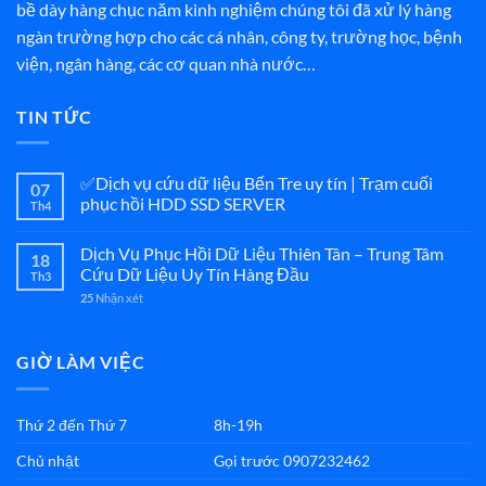
bề dày hàng chục năm kinh nghiệm chúng tôi đã xử lý hàng
ngàn trường hợp cho các cá nhân, công ty, trường học, bệnh
viện, ngân hàng, các cơ quan nhà nước…
TIN TỨC
✅Dịch vụ cứu dữ liệu Bến Tre uy tín | Trạm cuối
07
phục hồi HDD SSD SERVER
Th4
Dịch Vụ Phục Hồi Dữ Liệu Thiên Tân – Trung Tâm
18
Cứu Dữ Liệu Uy Tín Hàng Đầu
Th3
25
Nhận xét
GIỜ LÀM VIỆC
Thứ 2 đến Thứ 7
8h-19h
Chủ nhật
Gọi trước 0907232462