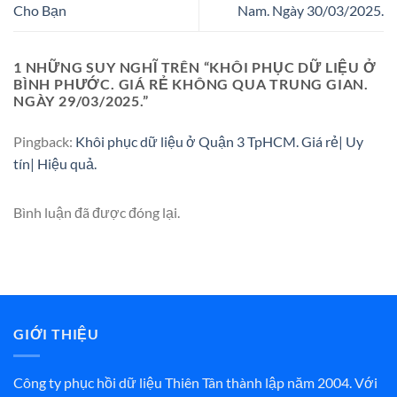
Cho Bạn
Nam. Ngày 30/03/2025.
1 NHỮNG SUY NGHĨ TRÊN “
KHÔI PHỤC DỮ LIỆU Ở
BÌNH PHƯỚC. GIÁ RẺ KHÔNG QUA TRUNG GIAN.
NGÀY 29/03/2025.
”
Pingback:
Khôi phục dữ liệu ở Quận 3 TpHCM. Giá rẻ| Uy
tín| Hiệu quả.
Bình luận đã được đóng lại.
GIỚI THIỆU
Công ty phục hồi dữ liệu Thiên Tân thành lập năm 2004. Với