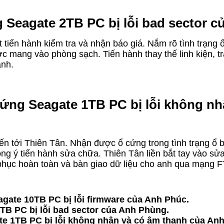
g Seagate 2TB PC bị lỗi bad sector 
ật tiến hành kiểm tra và nhận báo giá. Nắm rõ tình trạn
c mang vào phòng sạch. Tiến hành thay thế linh kiện, tr
anh.
cứng Seagate 1TB PC bị lỗi không n
ến tới Thiên Tân. Nhận được ổ cứng trong tình trạng ổ bị
ng ý tiến hành sửa chữa. Thiên Tân liền bắt tay vào sửa
 phục hoàn toàn và bàn giao dữ liệu cho anh qua mạng F
gate 10TB PC bị lỗi firmware của Anh Phúc.
2TB PC bị lỗi bad sector của Anh Phùng.
te 1TB PC bị lỗi không nhận và có âm thanh của An