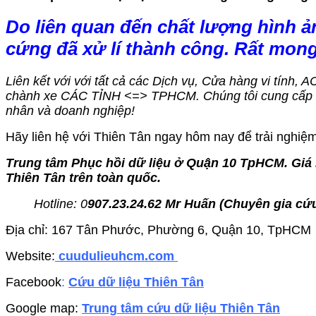
Do liên quan đến chất lượng hình ả
cứng đã xử lí thành công. Rất mon
Liên kết với với tất cả các Dịch vụ, Cửa hàng vi tính, 
chành xe CÁC TỈNH <=> TPHCM. Chúng tôi cung cấp dị
nhân và doanh nghiệp!
Hãy liên hệ với Thiên Tân ngay hôm nay để trải nghiệm 
Trung tâm Phục hồi dữ liệu ở Quận 10 TpHCM. Giá r
Thiên Tân trên toàn quốc.
Hotline: 0
907.23.24.62 Mr Huấn (
Chuyên gia cứu
Địa chỉ: 167 Tân Phước, Phường 6, Quận 10, TpHCM
Website:
cuudulieuhcm.com
Facebook
:
Cứu dữ liệu Thiên Tân
Google map:
Trung tâm cứu dữ liệu Thiên Tân