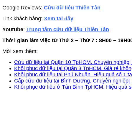
Google Reviews:
Cứu dữ liệu Thiên Tân
Link khách hàng:
Xem tại đây
Youtube
:
Trung tâm cứu dữ liệu Thiên Tân
Thờ i gian làm việc từ Thứ 2 – Thứ 7 : 8H00 – 19H0
Mời xem thêm:
Cứu dữ liệu tại Quận 10 TpHCM. Chuyên nghiệp| 
Khôi phục dữ liệu tại Quận 3 TpHCM. Giá rẻ khôn
Khôi phục dữ liệu tại Phú Nhuận. Hiệu quả số 1 t
Cấp cứu dữ liệu tại Bình Dương. Chuyên nghiệp| 
Khôi phục dữ liệu ở Tân Bình TpHCM. Hiệu quả số