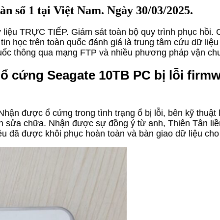
n số 1 tại Việt Nam. Ngày 30/03/2025.
iệu TRỰC TIẾP. Giám sát toàn bộ quy trình phục hồi. Ch
n học trên toàn quốc đánh giá là trung tâm cứu dữ liệu 
n quốc thông qua mạng FTP và nhiều phương pháp vận ch
ổ cứng Seagate 10TB PC bị lỗi firm
ận được ổ cứng trong tình trạng ổ bị lỗi, bên kỹ thuật l
h sửa chữa. Nhận được sự đồng ý từ anh, Thiên Tân liền
iệu đã được khôi phục hoàn toàn và bàn giao dữ liệu cho