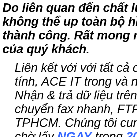
Do liên quan đến chất 
không thể up toàn bộ h
thành công. Rất mong
của quý khách.
Liên kết với với tất cả
tính, ACE IT trong và n
Nhận & trả dữ liệu trê
chuyển fax nhanh, FT
TPHCM. Chúng tôi cung
chờ lấy
NGAY
trong
3