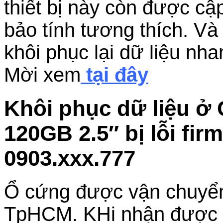
thiết bị này còn được c
bảo tính tương thích. Và
khôi phục lại dữ liệu nh
Mời xem
tại đây
Khôi phục dữ liệu ở
120GB 2.5″ bị lỗi fi
0903.xxx.777
Ổ cứng được vận chuyể
TpHCM. KHi nhận được ổ 