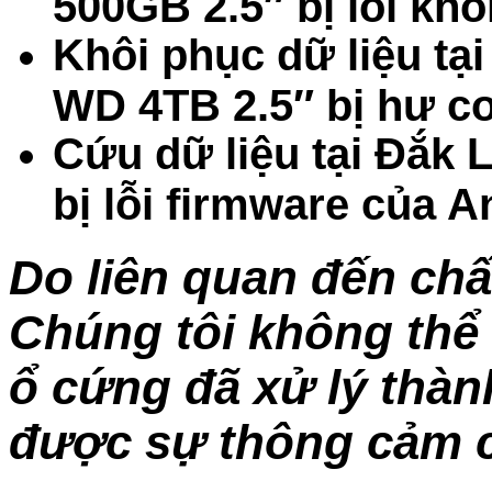
500GB 2.5″ bị lỗi k
Khôi phục dữ liệu t
WD 4TB 2.5″ bị hư c
Cứu dữ liệu tại Đắk
bị lỗi firmware của A
Do liên quan đến chấ
Chúng tôi không thể 
ổ cứng đã xử lý thà
được sự thông cảm c