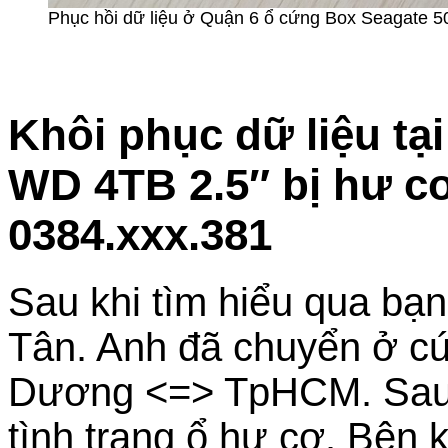
Phục hồi dữ liệu ở Quận 6 ổ cứng Box Seagate 50
Khôi phục dữ liệu t
WD 4TB 2.5″ bị hư c
0384.xxx.381
Sau khi tìm hiểu qua bạn 
Tân. Anh đã chuyển ở c
Dương <=> TpHCM. Sau 
tình trạng ổ hư cơ. Bên k